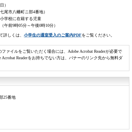
曜日）
七尾市八幡町ニ部4番地）
小学校に在籍する児童
午前9時05分～午後0時10分）
て詳しくは、
小学生の通室受入のご案内PDF
をご覧ください。
のファイルをご覧いただく場合には、Adobe Acrobat Readerが必要で
be Acrobat Readerをお持ちでない方は、バナーのリンク先から無料ダ
部25番地