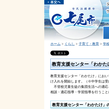
本文へスキ
ップしま
市民活躍都市 七尾市
す。
ホ
ホーム
>
くらし
>
子育て・教育
>
学
教育支援センター「わかた
教育支援センター「わかたけ」におい
け入れを開始します。（※中学生は受
不登校児童生徒の集団生活への適応
相談・適応指導・学習指導を行うこと
教育支援センター「わかたけ」