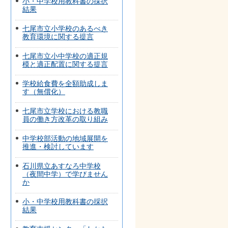
小・中学校用教科書の採択
結果
七尾市立小学校のあるべき
教育環境に関する提言
七尾市立小中学校の適正規
模と適正配置に関する提言
学校給食費を全額助成しま
す（無償化）
七尾市立学校における教職
員の働き方改革の取り組み
中学校部活動の地域展開を
推進・検討しています
石川県立あすなろ中学校
（夜間中学）で学びません
か
小・中学校用教科書の採択
結果