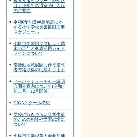
教育支援センター「わかた
け」小学生の通室受け入れ
のご案内
令和6年能登半島地震にか
かる小中学校災害復旧工事
スケジュール
七尾市学習用タブレット端
末の貸与と家庭活用ガイド
ラインについて
部活動地域展開に伴う指導
者資格取得の助成をします
ペーパーティーチャー説明
会開催案内について(令和7
年11月、12月開催）
GIGAスクール構想
学校に行きづらい児童生徒
のための相談や学習の場に
ついて
七尾市中学校等大会参加補