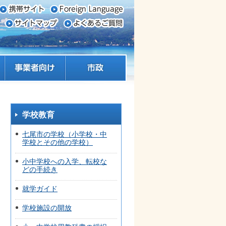
事業者向け
市政
学校教育
七尾市の学校（小学校・中
学校とその他の学校）
小中学校への入学、転校な
どの手続き
就学ガイド
学校施設の開放