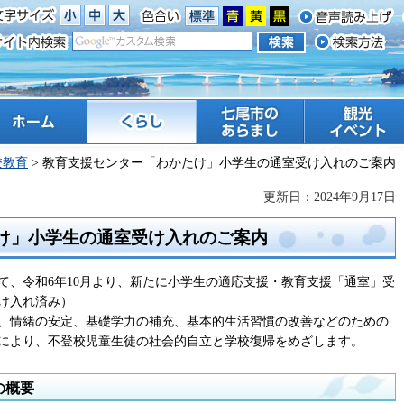
ーム
くらし
七尾市のあらまし
観光 イベント
校教育
> 教育支援センター「わかたけ」小学生の通室受け入れのご案内
更新日：2024年9月17日
け」小学生の通室受け入れのご案内
て、令和6年10月より、新たに小学生の適応支援・教育支援「通室」受
け入れ済み）
、情緒の安定、基礎学力の補充、基本的生活習慣の改善などのための
により、不登校児童生徒の社会的自立と学校復帰をめざします。
の概要