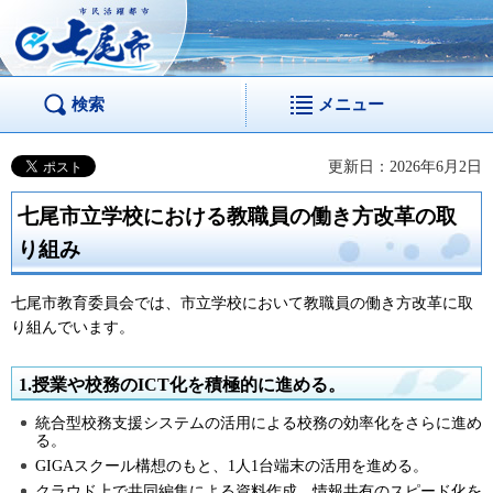
市民活躍都市 七尾
市
検索
メニュー
更新日：2026年6月2日
七尾市立学校における教職員の働き方改革の取
り組み
七尾市教育委員会では、市立学校において教職員の働き方改革に取
り組んでいます。
1.授業や校務のICT化を積極的に進める。
統合型校務支援システムの活用による校務の効率化をさらに進め
る。
GIGAスクール構想のもと、1人1台端末の活用を進める。
クラウド上で共同編集による資料作成、情報共有のスピード化を