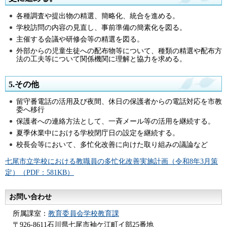
各種調査や提出物の精選、簡略化、統合を進める。
学校訪問の内容の見直し、事前準備の簡素化を図る。
主催する会議や研修会等の精選を図る。
外部からの児童生徒への配布物等について、種類の精選や配布方
法の工夫等について関係機関に理解と協力を求める。
5.その他
留守番電話の活用及び夜間、休日の保護者からの電話対応を市教
委へ移行
保護者への連絡方法として、一斉メール等の活用を継続する。
夏季休業中における学校閉庁日の設定を継続する。
校長会等において、多忙化改善に向けた取り組みの議論など
七尾市立学校における教職員の多忙化改善実施計画（令和8年3月策
定）（PDF：581KB）
お問い合わせ
所属課室：
教育委員会学校教育課
〒926-8611石川県七尾市袖ケ江町イ部25番地