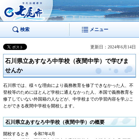
市民活躍都市 七尾
市
検索
メニュー
更新日：2024年6月14日
石川県立あすなろ中学校（夜間中学）で学びま
せんか
石川県では、様々な理由により義務教育を修了できなかった人、不
登校等のためにほとんど学校に通えなかった人、本国で義務教育を
修了していない外国籍の人などが、中学校までの学習内容を学ぶこ
とができる夜間中学校を開校します。
石川県立あすなろ中学校（夜間中学）の概要
開校するとき
令
和7年4月