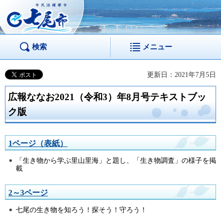
市民活躍都市 七尾
市
検索
メニュー
更新日：2021年7月5日
広報ななお2021（令和3）年8月号テキストブッ
ク版
1ページ（表紙）
「生き物から学ぶ里山里海」と題し、「生き物調査」の様子を掲
載
2～3ページ
七尾の生き物を知ろう！探そう！守ろう！