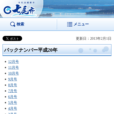
市民活躍都市 七尾
市
検索
メニュー
更新日：2013年2月1日
バックナンバー平成20年
12月号
11月号
10月号
9月号
8月号
7月号
6月号
5月号
4月号