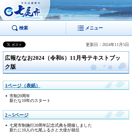
市民活躍都市 七尾
市
検索
メニュー
更新日：2024年11月5日
広報ななお2024（令和6）11月号テキストブッ
ク版
1ページ（表紙）
市制20周年
新たな10年のスタート
2～5ページ
七尾市制施行20周年記念式典を開催しました
新たに10人の七尾ふるさと大使が就任