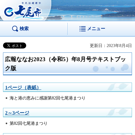
市民活躍都市 七尾
市
検索
メニュー
更新日：2023年8月4日
広報ななお2023（令和5）年8月号テキストブッ
ク版
1ページ（表紙）
海と港の恵みに感謝第82回七尾港まつり
2～3ページ
第82回七尾港まつり