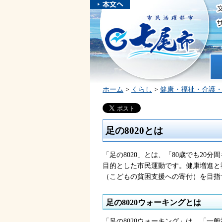
本文へスキ
ップしま
市民活躍都市 七尾市
す。
ホ
ホーム
>
くらし
>
健康・福祉・介護
足の8020とは
「足の8020」とは、「80歳でも2
目的とした市民運動です。健康増進と
（こどもの貧困支援への寄付）を目指
足の8020ウォーキングとは
「足の8020ウォーキング」は、「一