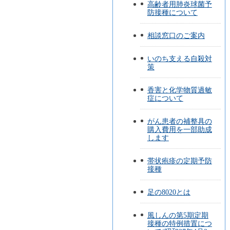
高齢者用肺炎球菌予
防接種について
相談窓口のご案内
いのち支える自殺対
策
香害と化学物質過敏
症について
がん患者の補整具の
購入費用を一部助成
します
帯状疱疹の定期予防
接種
足の8020とは
風しんの第5期定期
接種の特例措置につ