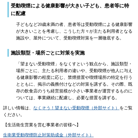
受動喫煙による健康影響が大きい子ども、患者等に特
に配慮
子どもなど20歳未満の者、患者等は受動喫煙による健康影響
が大きいことを考慮し、こうした方々が主たる利用者となる
施設や、屋外について、受動喫煙対策を一層徹底する。
施設類型・場所ごとに対策を実施
「望まない受動喫煙」をなくすという観点から、施設類型・
場所ごとに、主たる利用者の違いや、受動喫煙が他人に与え
る健康影響の程度に応じ、禁煙措置や喫煙場所の特定を行う
とともに、掲示の義務付けなどの対策を講ずる。その際、既
存の飲食店のうち経営規模が小さい事業者が運営するものに
ついては、事業継続に配慮し、必要な措置を講ずる。
詳しい情報は、
なくそう！望まない受動喫煙（外部サイト）
をご覧
ください。
【生活衛生営業を営む事業者の皆様へ】
生衛業受動喫煙防止対策助成金（外部サイト）