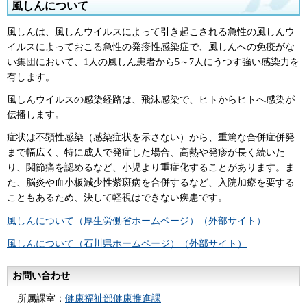
風しんについて
風しんは、風しんウイルスによって引き起こされる急性の風しんウ
イルスによっておこる急性の発疹性感染症で、風しんへの免疫がな
い集団において、1人の風しん患者から5～7人にうつす強い感染力を
有します。
風しんウイルスの感染経路は、飛沫感染で、ヒトからヒトへ感染が
伝播します。
症状は不顕性感染（感染症状を示さない）から、重篤な合併症併発
まで幅広く、特に成人で発症した場合、高熱や発疹が長く続いた
り、関節痛を認めるなど、小児より重症化することがあります。ま
た、脳炎や血小板減少性紫斑病を合併するなど、入院加療を要する
こともあるため、決して軽視はできない疾患です。
風しんについて（厚生労働省ホームページ）（外部サイト）
風しんについて（石川県ホームページ）（外部サイト）
お問い合わせ
所属課室：
健康福祉部健康推進課