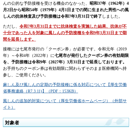
んの公的な予防接種を受ける機会のなかった、
昭和37年（1962年）4
月2日から昭和54年（1979年）4月1日までの間に生まれた男性への風
しんの抗体検査及び予防接種は令和7年3月31日で終了
しました。
ただし、
令和7年3月31日までに抗体検査を実施した結果、抗体が不
十分であった人を対象に風しんの予防接種を令和9年3月31日まで期
間を延長しま
す。
接種には七尾市発行の「クーポン券」が必要です。令和元年（2019
年）～令和4年（2022年）に
七尾市が発行したクーポン券の有効期限
を、予防接種は令和9年（2027年）3月31日まで延長しております。
お手持ちのクーポン券は有効期限に関わらずそのまま医療機関へ持
参し、ご使用ください。
麻しん及び風しんの定期の予防接種に係る対応について【厚生労働
省事務連絡（R7.3.11)】（PDF：153KB）
風しんの追加的対策について（厚生労働省ホームページ）（外部サ
イト）
対象者