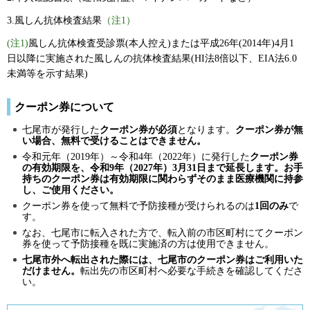
3.風しん抗体検査結果
（注1）
(注1)
風しん抗体検査受診票(本人控え)または平成26年(2014年)4月1
日以降に実施された風しんの抗体検査結果(HI法8倍以下、EIA法6.0
未満等を示す結果)
クーポン券について
七尾市が発行した
クーポン券が必須
となります。
クーポン券が無
い場合、無料で受けることはできません。
令和元年（2019年）～令和4年（2022年）に発行した
クーポン券
の有効期限を、令和9年（2027年）3月31日まで延長します。お手
持ちのクーポン券は有効期限に関わらずそのまま医療機関に持参
し、ご使用ください。
クーポン券を使って無料で予防接種が受けられるのは
1回のみ
で
す。
なお、七尾市に転入された方で、転入前の市区町村にてクーポン
券を使って予防接種を既に実施済の方は使用できません。
七尾市外へ転出された際には、七尾市のクーポン券はご利用いた
だけません。
転出先の市区町村へ必要な手続きを確認してくださ
い。