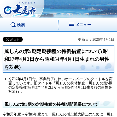
市民活躍都市 七尾
市
検索
メニュー
更新日：2026年4月1日
風しんの第5期定期接種の特例措置について(昭
和37年4月2日から昭和54年4月1日生まれの男性
を対象)
令和7年4月1日付、事業終了に伴いホームページのタイトルを変
更しています。旧タイトル「風しんの抗体検査・風しんの第5期
の定期接種(昭和37年4月2日から昭和54年4月1日生まれの男性を
対象)
」。
風しんの第5期の定期接種の接種期間延長について
令和元年度～令和6年度まで、風しんの感染拡大防止のために、風し