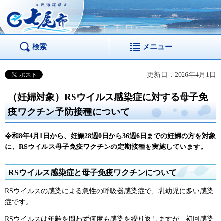
市民活躍都市 七尾
市
検索
メニュー
更新日：2026年4月1日
（妊婦対象）RSウイルス感染症に対する母子免
疫ワクチン予防接種について
令和8年4月1日から、妊娠28週0日から36週6日までの妊婦の方を対象
に、RSウイルス母子免疫ワクチンの定期接種を実施しています。
RSウイルス感染症と母子免疫ワクチンについて
RSウイルスの感染による急性の呼吸器感染症で、乳幼児に多い感染
症です。
RSウイルスは年齢を問わず何度も感染を繰り返しますが、初回感染