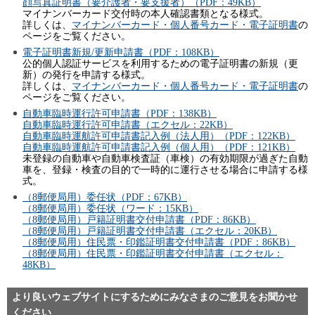
顔写真証明書（要介護者・要支援者）（PDF：49KB）
マイナンバーカード交付時の本人確認書類となる様式。
詳しくは、
マイナンバーカード・個人番号カード・電子証明書
の
ページをご覧ください。
電子証明書新規/更新申請書（PDF：108KB）
公的個人認証サービスを利用するための電子証明書の新規（更
新）の発行を申請する様式。
詳しくは、
マイナンバーカード・個人番号カード・電子証明書
の
ページをご覧ください。
自動車臨時運行許可申請書（PDF：138KB）
自動車臨時運行許可申請書（エクセル：22KB）
自動車臨時運航許可申請書記入例（法人用）（PDF：122KB）
自動車臨時運航許可申請書記入例（個人用）（PDF：121KB）
未登録の自動車や自動車検査証（車検）の有効期限が過ぎた自動
車を、登録・検査の目的で一時的に運行させる場合に申請する様
式。
（8郵便局用）委任状（PDF：67KB）
（8郵便局用）委任状（ワード：15KB）
（8郵便局用）戸籍証明書交付申請書（PDF：86KB）
（8郵便局用）戸籍証明書交付申請書（エクセル：20KB）
（8郵便局用）住民票・印鑑証明書交付申請書（PDF：86KB）
（8郵便局用）住民票・印鑑証明書交付申請書（エクセル：
48KB）
より良いウェブサイトにするためにみなさまのご意見をお聞かせ
ください