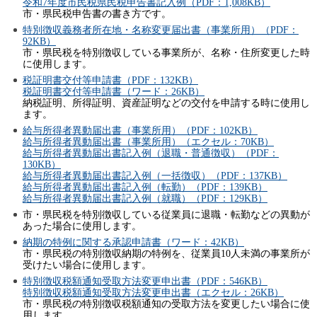
令和7年度市民税県民税申告書記入例（PDF：1,008KB）
市・県民税申告書の書き方です。
特別徴収義務者所在地・名称変更届出書（事業所用）（PDF：
92KB）
市・県民税を特別徴収している事業所が、名称・住所変更した時
に使用します。
税証明書交付等申請書（PDF：132KB）
税証明書交付等申請書（ワード：26KB）
納税証明、所得証明、資産証明などの交付を申請する時に使用し
ます。
給与所得者異動届出書（事業所用）（PDF：102KB）
給与所得者異動届出書（事業所用）（エクセル：70KB）
給与所得者異動届出書記入例（退職・普通徴収）（PDF：
130KB）
給与所得者異動届出書記入例（一括徴収）（PDF：137KB）
給与所得者異動届出書記入例（転勤）（PDF：139KB）
給与所得者異動届出書記入例（就職）（PDF：129KB）
市・県民税を特別徴収している従業員に退職・転勤などの異動が
あった場合に使用します。
納期の特例に関する承認申請書（ワード：42KB）
市・県民税の特別徴収納期の特例を、従業員10人未満の事業所が
受けたい場合に使用します。
特別徴収税額通知受取方法変更申出書（PDF：546KB）
特別徴収税額通知受取方法変更申出書（エクセル：26KB）
市・県民税の特別徴収税額通知の受取方法を変更したい場合に使
用します。