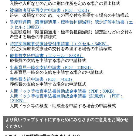
入院や入所などのために別に住所を定める場合の届出様式
被保険者証等再交付申請書（PDF：73KB）
紛失、破損などのため、その再交付を希望する場合の申請様式
限度額適用（限度額適用・標準負担額減額）認定証等申請書（エ
クセル：108KB）
限度額適用（限度額適用・標準負担額減額）認定証などの交付を
希望する場合の申請様式
特定疾病療養受療証交付申請書（エクセル：34KB）
特定疾病療養受療証の交付を希望する場合の申請様式
療養費支給申請書（エクセル：83KB）
療養費の支給を申請する場合の申請様式
出産育児一時金支給申請書（PDF：118KB）
出産育児一時金の支給を申請する場合の申請様式
葬祭費支給申請書（PDF：74KB）
葬祭費の支給を申請する場合の申請様式
人間ドック等検査申込書兼助成金申請書（PDF：89KB）
人間ドック等検査申込書兼助成金申請書（記載例）（PDF：
121KB）
人間ドック等の検査・助成金を申請する場合の申請様式
より良いウェブサイトにするためにみなさまのご意見をお聞かせ
ください