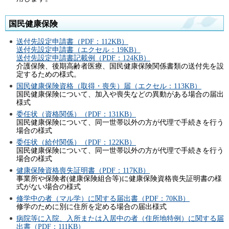
国民健康保険
送付先設定申請書（PDF：112KB）
送付先設定申請書（エクセル：19KB）
送付先設定申請書記載例（PDF：124KB）
介護保険、後期高齢者医療、国民健康保険関係書類の送付先を設
定するための様式。
国民健康保険資格（取得・喪失）届（エクセル：113KB）
国民健康保険について、加入や喪失などの異動がある場合の届出
様式
委任状（資格関係）（PDF：131KB）
国民健康保険について、同一世帯以外の方が代理で手続きを行う
場合の様式
委任状（給付関係）（PDF：122KB）
国民健康保険について、同一世帯以外の方が代理で手続きを行う
場合の様式
健康保険資格喪失証明書（PDF：117KB）
事業所や保険者(健康保険組合等)に健康保険資格喪失証明書の様
式がない場合の様式
修学中の者（マル学）に関する届出書（PDF：70KB）
修学のために別に住所を定める場合の届出様式
病院等に入院、入所または入居中の者（住所地特例）に関する届
出書（PDF：111KB）