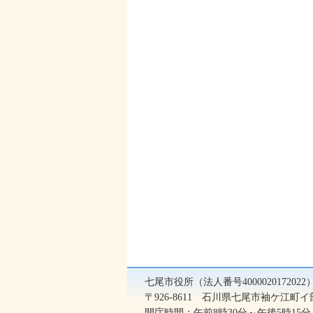
七尾市役所（法人番号400002017202
〒926-8611 石川県七尾市袖ケ江町イ部2
開庁時間：午前8時30分～午後5時1