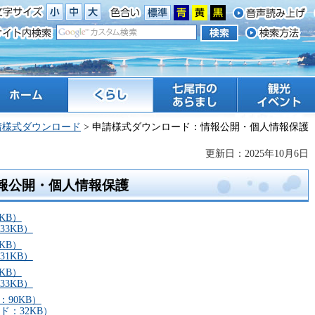
ーム
くらし
七尾市のあらまし
観光 イベント
請様式ダウンロード
> 申請様式ダウンロード：情報公開・個人情報保護
更新日：2025年10月6日
報公開・個人情報保護
KB）
3KB）
KB）
1KB）
KB）
3KB）
90KB）
：32KB）