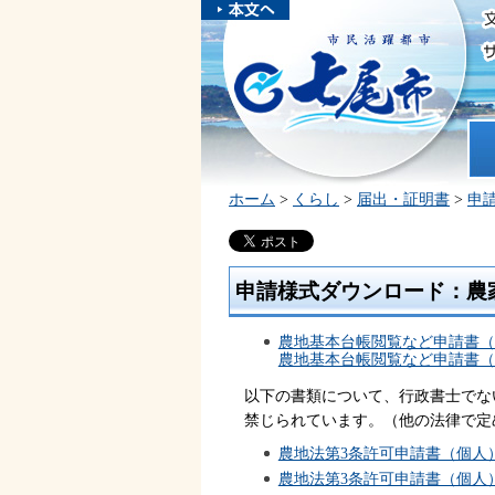
本文へスキ
ップしま
市民活躍都市 七尾市
す。
ホ
ホーム
>
くらし
>
届出・証明書
>
申
申請様式ダウンロード：農
農地基本台帳閲覧など申請書（PD
農地基本台帳閲覧など申請書（ワ
以下の書類について、行政書士でな
禁じられています。（他の法律で定
農地法第3条許可申請書（個人）（
農地法第3条許可申請書（個人）