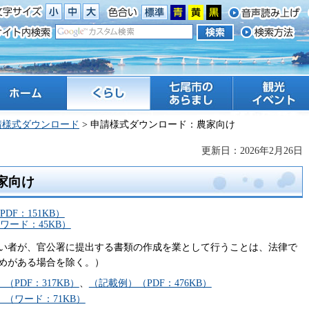
ーム
くらし
七尾市のあらまし
観光 イベント
請様式ダウンロード
> 申請様式ダウンロード：農家向け
更新日：2026年2月26日
家向け
F：151KB）
ード：45KB）
い者が、官公署に提出する書類の作成を業として行うことは、法律で
めがある場合を除く。）
PDF：317KB）
、
（記載例）（PDF：476KB）
（ワード：71KB）