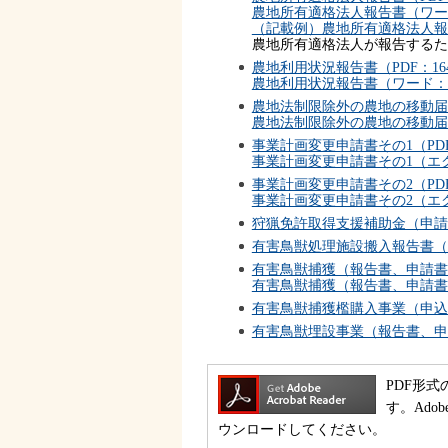
農地所有適格法人報告書（ワード
（記載例）農地所有適格法人報告書
農地所有適格法人が報告するた
農地利用状況報告書（PDF：16
農地利用状況報告書（ワード：8
農地法制限除外の農地の移動届（
農地法制限除外の農地の移動届（
事業計画変更申請書その1（PDF
事業計画変更申請書その1（エク
事業計画変更申請書その2（PDF
事業計画変更申請書その2（エク
狩猟免許取得支援補助金（申請
有害鳥獣処理施設搬入報告書（ワ
有害鳥獣捕獲（報告書、申請書、
有害鳥獣捕獲（報告書、申請書
有害鳥獣捕獲檻購入事業（申込
有害鳥獣埋設事業（報告書、申
PDF形式
す。Ado
ウンロードしてください。