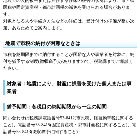
地震での人的被害または居住する住家の被害の状況により、市・県
民税や固定資産税・都市計画税の減免を受けられる場合がありま
す。
対象となる人や手続き方法などの詳細は、受け付けの準備が整い次
第、あらためてご案内します。
地震で市税の納付が困難なときは
市税を納期限までに納付することが困難な人や事業者を対象に、納
付を猶予する制度(徴収猶予)がありますので、税務課までご相談く
ださい。
対象者：地震により、財産に損害を受けた個人または事
業者
猶予期間：各税目の納期期限から一定の期間
問い合わせは税務課電話番号53-8412(市民税、軽自動車税に関する
こと)、電話番号53-8415(固定資産税・都市計画税に関すること)、電
話番号53-8413(徴収猶予に関すること)