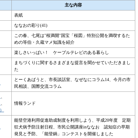
主な内容
表紙
ななおの彩り(41)
この春、七尾は"桜満開"国宝「桜図」特別公開を満喫するた
めの等伯・久蔵マメ知識を紹介
楽しさいっぱい！ ケーブルテレビのある暮らし
まちづくりに関するさまざまな提言を聞かせていただきまし
た
とーくあばうと、市長談話室、なぜなにコラム14、今月の市
）
民相談、国際交流コラム
）
、
）
、
情報ランド
B）
能登空港利用促進助成制度を利用しよう、平成20年度 定期
）
狂犬病予防注射日程、市民公開講座inななお 認知症の早期
発見と予防、「能登鍋」コンテストを開催しました