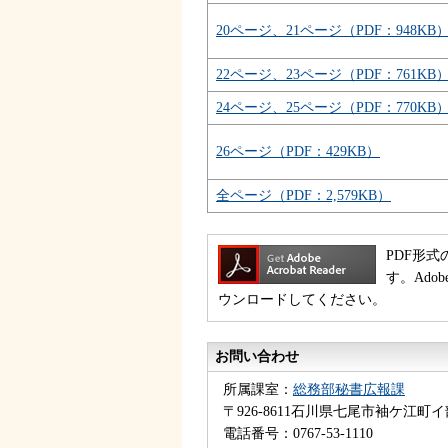
20ページ、21ページ（PDF：948KB
22ページ、23ページ（PDF：761KB
24ページ、25ページ（PDF：770KB
26ページ（PDF：429KB）
全ページ（PDF：2,579KB）
PDF形式
す。Ado
ウンロードしてください。
お問い合わせ
所属課室：
総務部秘書広報課
〒926-8611石川県七尾市袖ケ江町イ
電話番号：0767-53-1110