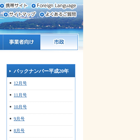
事業者向け
市政
バックナンバー平成20年
12月号
11月号
10月号
9月号
8月号