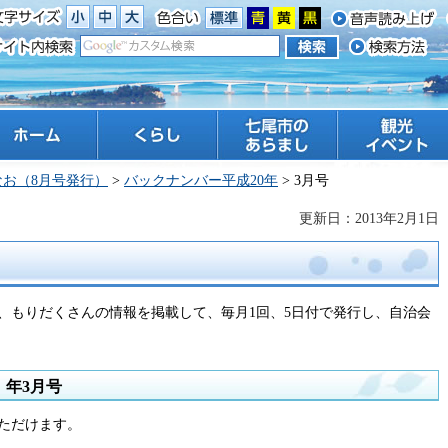
ーム
くらし
七尾市のあらまし
観光 イベント
なお（8月号発行）
>
バックナンバー平成20年
> 3月号
更新日：2013年2月1日
、もりだくさんの情報を掲載して、毎月1回、5日付で発行し、自治会
）年3月号
ただけます。