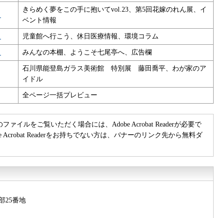
きらめく夢をこの手に抱いてvol.23、第5回花嫁のれん展、イ
）
ベント情報
）
児童館へ行こう、休日医療情報、環境コラム
）
みんなの本棚、ようこそ七尾亭へ、広告欄
石川県能登島ガラス美術館 特別展 藤田喬平、わが家のア
イドル
全ページ一括プレビュー
のファイルをご覧いただく場合には、Adobe Acrobat Readerが必要で
be Acrobat Readerをお持ちでない方は、バナーのリンク先から無料ダ
部25番地