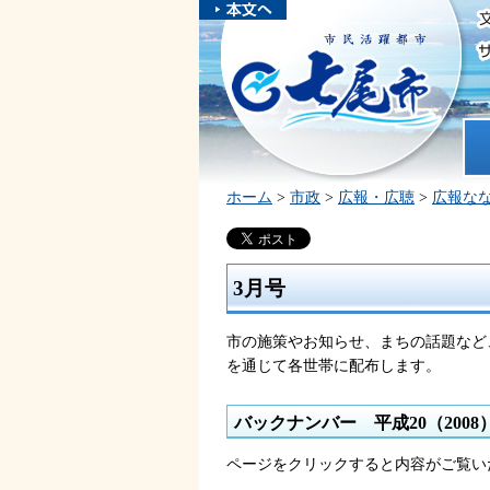
本文へスキ
ップしま
市民活躍都市 七尾市
す。
ホ
ホーム
>
市政
>
広報・広聴
>
広報な
3月号
市の施策やお知らせ、まちの話題など
を通じて各世帯に配布します。
バックナンバー 平成20（2008
ページをクリックすると内容がご覧い