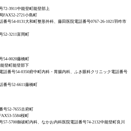
2-3911中能登町能登部上
X52-2721小島町
54-0131大和町整形外科、藤田医院電話番号0767-26-1021羽咋市
2-3211富岡町
4-0020藤橋町
0中能登町能登部下
話番号54-0350府中町内科・胃腸内科、ふき眼科クリニック電話番号
号52-6611藤橋町
52-7655古府町
53-5584桜町
7-5700御祓町内科、なかお内科医院電話番号74-2132中能登町良川