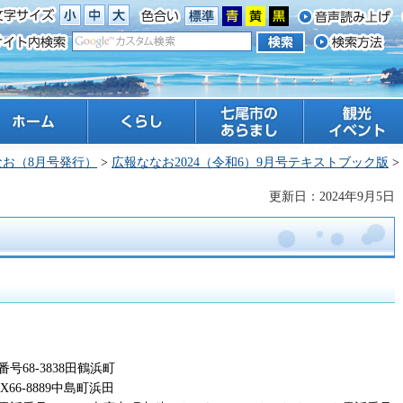
ーム
くらし
七尾市のあらまし
観光 イベント
なお（8月号発行）
>
広報ななお2024（令和6）9月号テキストブック版
>
更新日：2024年9月5日
68-3838田鶴浜町
6-8889中島町浜田