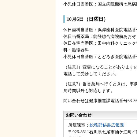
小児休日当番医：国立病院機構七尾病院電
10月6日（日曜日）
休日歯科当番医：浜岸歯科医院電話番号5
休日当番薬局：能登総合病院前あおぞら薬局
休日在宅当番医：田中内科クリニック電話
科・循環器科
小児休日当番医：とどろき医院電話番号07
（注意1）変更になることがあります
電話して受診してください。
（注意2）当番薬局へ行くときは、事前に
局時間以外も対応します。
問い合わせは健康推進課電話番号53-
お問い合わせ
所属課室：
総務部秘書広報課
〒926-8611石川県七尾市袖ケ江町イ