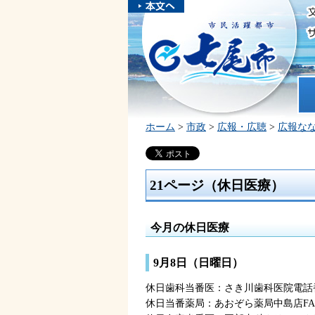
本文へスキ
ップしま
市民活躍都市 七尾市
す。
ホ
ホーム
>
市政
>
広報・広聴
>
広報な
21ページ（休日医療）
今月の休日医療
9月8日（日曜日）
休日歯科当番医：さき川歯科医院電話番号
休日当番薬局：あおぞら薬局中島店FAX6