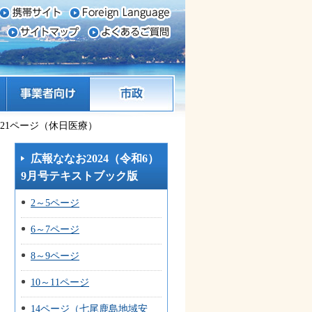
事業者向け
市政
 21ページ（休日医療）
広報ななお2024（令和6）
9月号テキストブック版
2～5ページ
6～7ページ
8～9ページ
10～11ページ
14ページ（七尾鹿島地域安