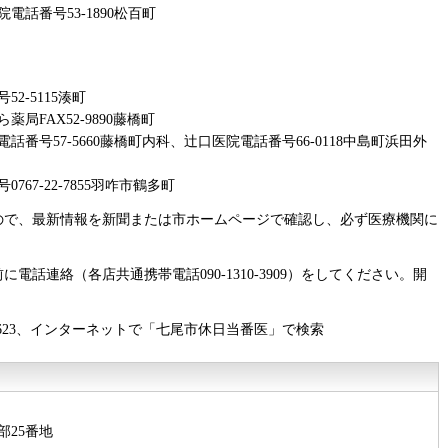
話番号53-1890松百町
2-5115湊町
FAX52-9890藤橋町
番号57-5660藤橋町内科、辻口医院電話番号66-0118中島町浜田外
67-22-7855羽咋市鶴多町
ので、最新情報を新聞または市ホームページで確認し、必ず医療機関に
電話連絡（各店共通携帯電話090-1310-3909）をしてください。開
3623、インターネットで「七尾市休日当番医」で検索
部25番地