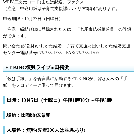
WEB(二次元コード)または郵送、ファクス
（注意）申込用紙は子育て支援課(パトリア3階)にあります。
申込期限：10月27日（日曜日）
（注意）縁結びistに登録された人は、「七尾市結婚相談員」の登録
ができます。
問い合わせ(公財)いしかわ結婚・子育て支援財団いしかわ結婚支援
センター電話番号076-255-1535、FAX076-255-1509
ET-KING復興ライブin田鶴浜
「歌は手紙。」を合言葉に活動するET-KINGが、皆さんへの「手
紙」をメロディーに乗せて届けます。
日時：10月5日（土曜日）午後1時30分～午後3時
場所：田鶴浜体育館
入場料：無料(先着300人は座席あり)