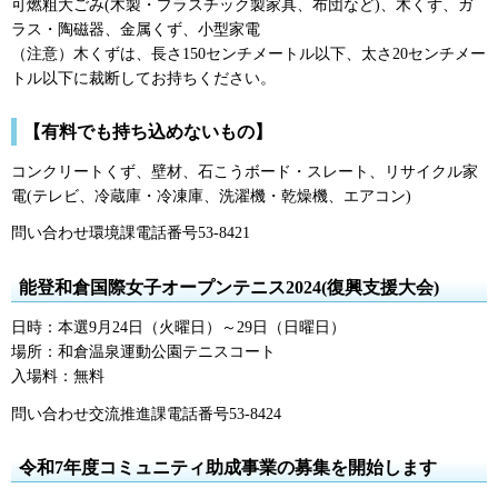
可燃粗大ごみ(木製・プラスチック製家具、布団など)、木くず、ガ
ラス・陶磁器、金属くず、小型家電
（注意）木くずは、長さ150センチメートル以下、太さ20センチメー
トル以下に裁断してお持ちください。
【有料でも持ち込めないもの】
コンクリートくず、壁材、石こうボード・スレート、リサイクル家
電(テレビ、冷蔵庫・冷凍庫、洗濯機・乾燥機、エアコン)
問い合わせ環境課電話番号53-8421
能登和倉国際女子オープンテニス2024(復興支援大会)
日時：本選9月24日（火曜日）～29日（日曜日）
場所：和倉温泉運動公園テニスコート
入場料：無料
問い合わせ交流推進課電話番号53-8424
令和7年度コミュニティ助成事業の募集を開始します