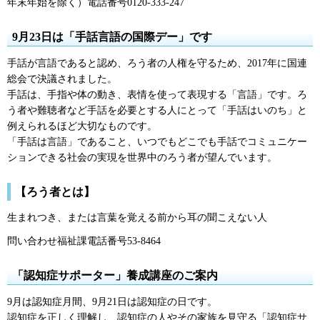
年末年始を除く）電話番号0120-333-247
9月23日は「手話言語の国際デー」です
手話が言語であると認め、ろう者の人権を守るため、2017年に国連
総会で決議されました。
手話は、手指や体の動き、表情を使って表現する「言語」です。ろ
う者や難聴者など手話を必要とする人にとって「手話はいのち」と
例えられるほど大切なものです。
「手話は言語」であること、いつでもどこでも手話でコミュニケー
ションできる社会の実現を世界中のろう者が望んでいます。
【ろう者とは】
生まれつき、または言葉を覚える前から耳の聞こえない人
問い合わせ福祉課電話番号53-8464
「認知症サポーター」養成講座のご案内
9月は認知症月間、9月21日は認知症の日です。
認知症を正しく理解し、認知症の人やその家族を見守る「認知症サ