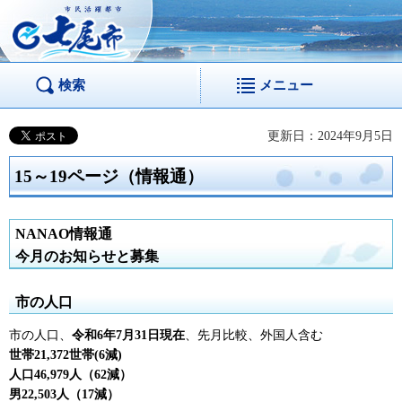
市民活躍都市 七尾
市
検索
メニュー
更新日：2024年9月5日
15～19ページ（情報通）
NANAO情報通
今月のお知らせと募集
市の人口
市の人口、
令和6年7月31日現在
、先月比較、外国人含む
世帯21,372世帯(6減)
人口46,979人（62減）
男22,503人（17減）