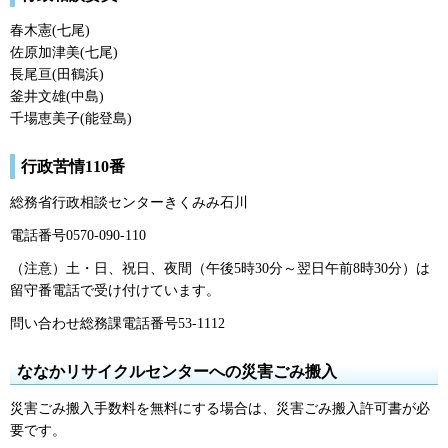
春木憲(七尾)
佐原加津美(七尾)
長尾亘(田鶴浜)
釜井文雄(中島)
千場恵美子(能登島)
行政苦情110番
総務省行政相談センターきくみみ石川
電話番号0570-090-110
（注意）土・日、祝日、夜間（午後5時30分～翌日午前8時30分）は
留守番電話で受け付けています。
問い合わせ総務課電話番号53-1112
ななかリサイクルセンターへの災害ごみ搬入
災害ごみ搬入手数料を無料にする場合は、災害ごみ搬入許可書が必
要です。