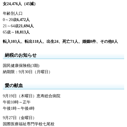
女24,476人（45減）
年齢別人口
0～20歳
6,472人
21～64歳
21,694人
65歳～
18,813人
転入103人、転出118人、出生24、死亡71
人、婚姻8件、その他0人
納税のお知らせ
国民健康保険税(3期)
納期限：9月30日（月曜日）
愛の献血
9月19日（木曜日）恵寿総合病院
午前10時～正午
午後1時～午後4時
9月27日（金曜日）
国際医療福祉専門学校七尾校