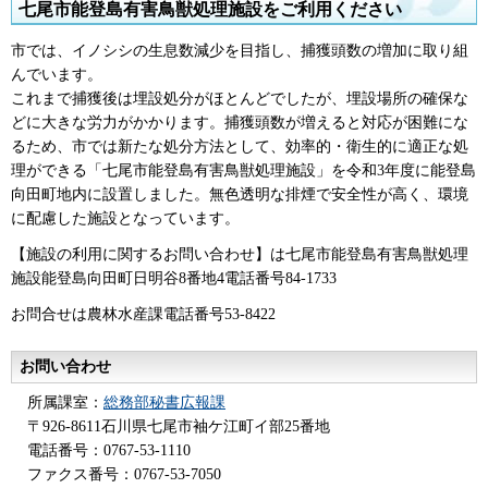
七尾市能登島有害鳥獣処理施設をご利用ください
市では、イノシシの生息数減少を目指し、捕獲頭数の増加に取り組
んでいます。
これまで捕獲後は埋設処分がほとんどでしたが、埋設場所の確保な
どに大きな労力がかかります。捕獲頭数が増えると対応が困難にな
るため、市では新たな処分方法として、効率的・衛生的に適正な処
理ができる「七尾市能登島有害鳥獣処理施設」を令和3年度に能登島
向田町地内に設置しました。無色透明な排煙で安全性が高く、環境
に配慮した施設となっています。
【施設の利用に関するお問い合わせ】は七尾市能登島有害鳥獣処理
施設能登島向田町日明谷8番地4電話番号84-1733
お問合せは農林水産課電話番号53-8422
お問い合わせ
所属課室：
総務部秘書広報課
〒926-8611石川県七尾市袖ケ江町イ部25番地
電話番号：0767-53-1110
ファクス番号：0767-53-7050