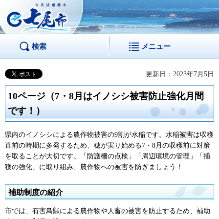
市民活躍都市 七尾
市
検索
メニュー
更新日：2023年7月5日
10ページ（7・8月はイノシシ被害防止強化月間
です！）
県内のイノシシによる農作物被害の9割が水稲です。水稲被害は収穫
直前の時期に多発するため、穂が実り始める7・8月の収穫前に対策
を取ることが大切です。「防護柵の点検」「周辺環境の管理」「捕
獲の強化」に取り組み、農作物への被害を防ぎましょう！
補助制度の紹介
市では、有害鳥獣による農作物や人畜の被害を防止するため、補助