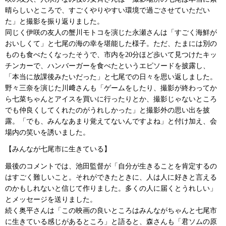
晴らしいところで、すごくやりやすい環境で過ごさせていただい
た」と撮影を振り返りました。
同じく伊咲の友人の蟹川モトコを演じた永瀬さんは「すごく海鮮が
おいしくて」と七尾の海の幸を堪能した様子。ただ、たまには別の
ものも食べたくなったそうで、市内を20分ほど歩いて見つけたキッ
チンカーで、ハンバーガーを食べたというエピソードを披露し、
「本当に放課後みたいだった」と七尾での日々を思い返しました。
野々三奈を演じた川﨑さんも「ゲームをしたり、撮影が終わってか
ら七菜ちゃんとアイスを買いに行ったりとか、撮影じゃないところ
でも仲良くしてくれたのがうれしかった」と撮影外の思い出を披
露。「でも、みんなあまり覚えてないんですよね」と付け加え、会
場内の笑いを誘いました。
【みんなが七尾市に生きている】
最後のコメントでは、池田監督が「自分が生きることを肯定するの
はすごく難しいこと。それができたときに、人は人に好きと言える
のかもしれないと信じて作りました。多くの人に届くとうれしい」
とメッセージを送りました。
続く奥平さんは「この映画の良いところはみんながちゃんと七尾市
に生きている感じがあるところ」と語ると、森さんも「君ソムの原