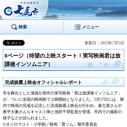
市民活躍都市 七尾
市
検索
メニュー
更新日：2023年7月5日
8ページ（待望の上映スタート！実写映画君は放
課後インソムニア）
完成披露上映会オフィシャルレポート
市を舞台とした漫画が原作の実写映画「君は放課後インソムニア」
が、ついに全国の映画館で上映開始となりました。5月17日には、都
内で映画の完成を記念した完成披露上映会が行われ、森七菜さんや
奥平大兼さんらキャスト陣と池田千尋監督が登壇。市内での撮影の
様子などが語られました。
©オジロマコト・小学館／映画「君ソム」製作委員会