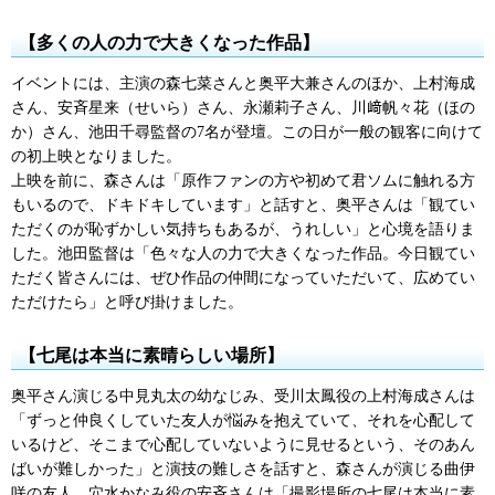
【多くの人の力で大きくなった作品】
イベントには、主演の森七菜さんと奥平大兼さんのほか、上村海成
さん、安斉星来（せいら）さん、永瀬莉子さん、川﨑帆々花（ほの
か）さん、池田千尋監督の7名が登壇。この日が一般の観客に向けて
の初上映となりました。
上映を前に、森さんは「原作ファンの方や初めて君ソムに触れる方
もいるので、ドキドキしています」と話すと、奥平さんは「観てい
ただくのが恥ずかしい気持ちもあるが、うれしい」と心境を語りま
した。池田監督は「色々な人の力で大きくなった作品。今日観てい
ただく皆さんには、ぜひ作品の仲間になっていただいて、広めてい
ただけたら」と呼び掛けました。
【七尾は本当に素晴らしい場所】
奥平さん演じる中見丸太の幼なじみ、受川太鳳役の上村海成さんは
「ずっと仲良くしていた友人が悩みを抱えていて、それを心配して
いるけど、そこまで心配していないように見せるという、そのあん
ばいが難しかった」と演技の難しさを話すと、森さんが演じる曲伊
咲の友人、穴水かなみ役の安斉さんは「撮影場所の七尾は本当に素