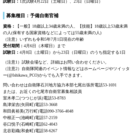
試験日：
1次試験4月22日（土曜日）、23日（日曜日）
募集種目：予備自衛官補
資格：
【一般】18歳以上34歳未満の人、【技能】18歳以上53歳未満
の人(保有する国家資格などによっては55歳未満の人)
（注意）いずれも令和5年7月1日現在の年齢
受付期間：
4月6日（木曜日）まで
試験日：
4月8日（土曜日）から23日（日曜日）のうち指定する1日
（注意1）試験会場など、詳細はお問い合わせください。
（注意2）自衛隊関連のイベント情報などはホームページやツイッタ
ー(@Ishikawa_PCO)からでも入手できます。
問い合わせは自衛隊石川地方協力本部七尾出張所電話53-1691
または、お近くの七尾市自衛官募集相談員
室木孝二(つつじが浜)電話53-8783
島津栄吉(矢田町)電話53-3668
和田眞裕美(万行町)電話090-3766-4048
中根正一(池崎町)電話57-2159
谷口悦子(石崎町)電話62-4043
北谷彩織(和倉町)電話58-6267