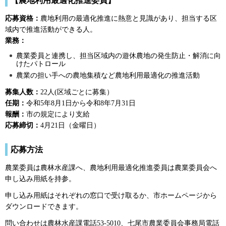
【農地利用最適化推進委員】
応募資格：
農地利用の最適化推進に熱意と見識があり、担当する区
域内で推進活動ができる人。
業務：
農業委員と連携し、担当区域内の遊休農地の発生防止・解消に向
けたパトロール
農業の担い手への農地集積など農地利用最適化の推進活動
募集人数：
22人(区域ごとに募集）
任期：
令和5年8月1日から令和8年7月31日
報酬：
市の規定により支給
応募締切：
4月21日（金曜日）
応募方法
農業委員は農林水産課へ、農地利用最適化推進委員は農業委員会へ
申し込み用紙を持参。
申し込み用紙はそれぞれの窓口で受け取るか、市ホームページから
ダウンロードできます。
問い合わせは農林水産課電話53-5010、七尾市農業委員会事務局電話