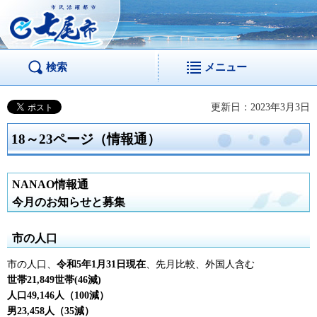
市民活躍都市 七尾
市
検索
メニュー
更新日：2023年3月3日
18～23ページ（情報通）
NANAO情報通
今月のお知らせと募集
市の人口
市の人口、
令和5年1月31日現在
、先月比較、外国人含む
世帯21,849世帯(46減)
人口49,146人（100減）
男23,458人（35減）