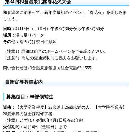
第34回和倉温泉北國春花火大会
和倉温泉に泊まって、新年度最初のイベント「春花火」を楽しみま
しょう。
日時：
4月15日（土曜日）午後8時30分から午後8時50分
場所：
湯っ足りパーク
その他：
荒天時は翌日に順延
（注意1）詳細は組合のホームページをご確認ください。
（注意2）周辺の交通規制にご協力をお願いします。
問い合わせは和倉温泉旅館協同組合電話62-1555
自衛官等募集案内
募集種目：
幹部候補生
資格：
【大学卒業程度】22歳以上26歳未満の人、【大学院卒業者】
28歳未満の修士課程修了者
（注意）いずれも令和6年4月1日現在の年齢
受付期間：
4月14日（金曜日）まで