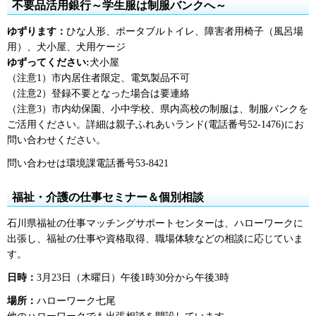
不要品活用銀行～学生服は制服バンクへ～
ゆずります：
ひな人形、ポータブルトイレ、障害者用椅子（風呂場
用）、犬小屋、犬用ケージ
ゆずってください:
犬小屋
（注意1）市内居住者限定、電気製品不可
（注意2）登録不要となった場合は要連絡
（注意3）市内幼保園、小中学校、県内高校の制服は、制服バンクを
ご活用ください。詳細は親子ふれあいランド(電話番号52-1476)にお
問い合わせください。
問い合わせは環境課電話番号53-8421
福祉・介護の仕事セミナー＆個別相談
石川県福祉の仕事マッチングサポートセンターは、ハローワークに
出張し、福祉の仕事や資格取得、職場体験などの相談に応じていま
す。
日時：
3月23日（木曜日）午後1時30分から午後3時
場所：
ハローワーク七尾