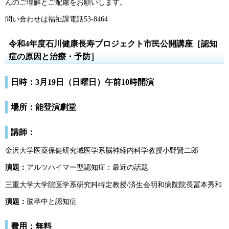
んのご理解とご配慮をお願いします。
問い合わせは福祉課電話53-8464
令和4年度石川健康長寿プロジェクト市民公開講座［認知
症の原因と治療・予防］
日時：3月19日（日曜日）午前10時開演
場所：能登演劇堂
講師：
金沢大学医薬保健研究域医学系脳神経内科学教授小野賢二郎
演題：
アルツハイマー型認知症：最近の話題
三重大学大学院医学系研究科特定教授/済生会明和病院院長冨本秀和
演題：
脳卒中と認知症
費用：無料