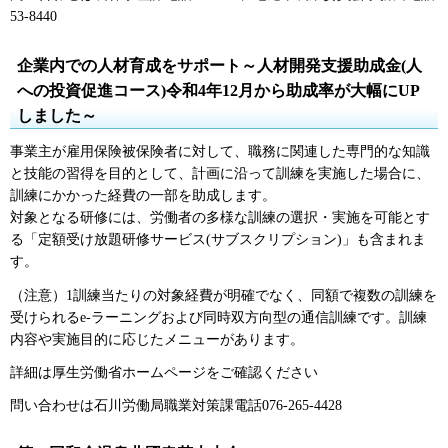
53-8440
企業内での人材育成をサポート～人材開発支援助成金(人
への投資促進コース)令和4年12月から助成率が大幅にUP
しました～
事業主が雇用保険被保険者に対して、職務に関連した専門的な知識
と技能の習得を目的として、計画に沿って訓練を実施した場合に、
訓練にかかった経費の一部を助成します。
対象となる研修には、労働者の多様な訓練の選択・実施を可能とす
る「定額受け放題研修サービス(サブスクリプション)」も含まれま
す。
（注意）1訓練当たりの対象経費が明確でなく、同額で複数の訓練を
受けられるe-ラーニングおよび同時双方向型の通信訓練です。訓練
内容や実施目的に応じたメニューがあります。
詳細は厚生労働省ホームページをご確認ください
問い合わせは石川労働局職業対策課電話076-265-4428