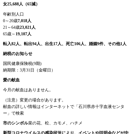
女25,688人（65減）
年齢別人口
0～20歳
7,018人
21～64歳
23,021人
65歳～
19,107人
転入82人、転出94人、出生17人、死亡106人、婚姻9件、その他1人
納税のお知らせ
国民健康保険税(9期)
納期限：3月31日（金曜日）
愛の献血
今月の献血はありません。
（注意）変更の場合があります。
献血の詳しい情報はインターネットで「石川県赤十字血液センタ
ー」で検索
市のシンボル
菜の花、松、カモメ、ハチメ
新型コロナウイルスの感染状況により、イベントや説明会などが中