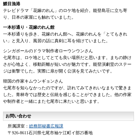
鰀目漁港
テレビドラマ「花嫁のれん」のロケ地を紹介。能登島荘に立ち寄
り、日本の家屋にも触れていました。
一本杉通り・花嫁のれん館
一本杉通りを歩き、花嫁のれん館へ。花嫁のれんを「とてもきれ
い」と見入り、風習の話に真剣に耳を傾けていました。
シンガポールのドラマ制作者ローウンウンさん
七尾市は、ロケ地としてとても良い場所だと思います。まちの静け
さが心地よく、移動距離が短いのが魅力です。能登演劇堂のステー
ジは衝撃でした。実際に扉が開く公演を見てみたいです。
韓国の作家キムウンギョンさん
七尾市を知らなかったのですが、訪れてみてきれいなまちで驚きま
した。青林寺では歴史と伝統を感じることができました。他の作家
や制作者と一緒にまた七尾市に来たいと思います。
お問い合わせ
所属課室：
総務部秘書広報課
〒926-8611石川県七尾市袖ケ江町イ部25番地