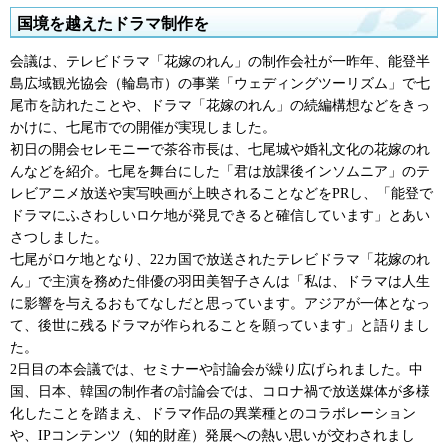
国境を越えたドラマ制作を
会議は、テレビドラマ「花嫁のれん」の制作会社が一昨年、能登半
島広域観光協会（輪島市）の事業「ウェディングツーリズム」で七
尾市を訪れたことや、ドラマ「花嫁のれん」の続編構想などをきっ
かけに、七尾市での開催が実現しました。
初日の開会セレモニーで茶谷市長は、七尾城や婚礼文化の花嫁のれ
んなどを紹介。七尾を舞台にした「君は放課後インソムニア」のテ
レビアニメ放送や実写映画が上映されることなどをPRし、「能登で
ドラマにふさわしいロケ地が発見できると確信しています」とあい
さつしました。
七尾がロケ地となり、22カ国で放送されたテレビドラマ「花嫁のれ
ん」で主演を務めた俳優の羽田美智子さんは「私は、ドラマは人生
に影響を与えるおもてなしだと思っています。アジアが一体となっ
て、後世に残るドラマが作られることを願っています」と語りまし
た。
2日目の本会議では、セミナーや討論会が繰り広げられました。中
国、日本、韓国の制作者の討論会では、コロナ禍で放送媒体が多様
化したことを踏まえ、ドラマ作品の異業種とのコラボレーション
や、IPコンテンツ（知的財産）発展への熱い思いが交わされまし