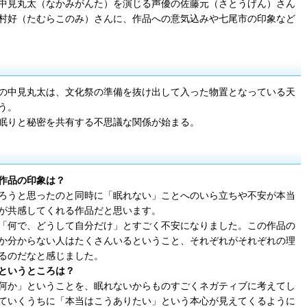
中見丸太（なかみがんた）を演じる声優の佐藤元（さとうげん）さん
村好（たむらこのみ）さんに、作品への意気込みや七尾市の印象など
の中見丸太は、文化祭の準備を抜け出して入った物置となっている天
う。
眠りと秘密を共有する不思議な関係が始まる。
作品の印象は？
ろうと思ったのと同時に「眠れない」ことへのいら立ちや不安が本当
が共感してくれる作品だと思います。
「何で、どうして自分だけ」とすごく不安になりました。この作品の
か分からない人はたくさんいるということ、それぞれがそれぞれの理
るのだなと感じました。
というところは？
何か」ということを、眠れないからものすごくネガティブに考えてし
ていくうちに「本当はこうありたい」という本心が見えてくるように