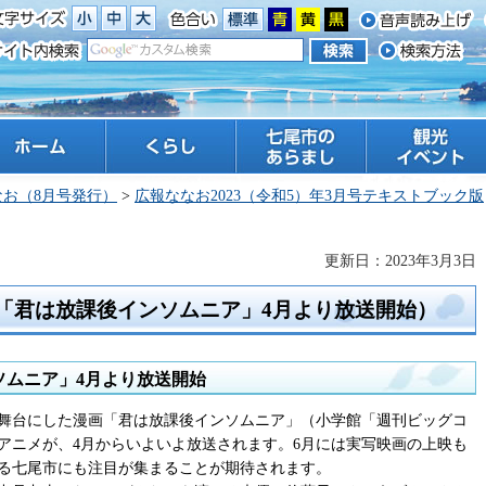
ーム
くらし
七尾市のあらまし
観光 イベント
なお（8月号発行）
>
広報ななお2023（令和5）年3月号テキストブック版
）
更新日：2023年3月3日
メ「君は放課後インソムニア」4月より放送開始）
ソムニア」4月より放送開始
舞台にした漫画「君は放課後インソムニア」（小学館「週刊ビッグコ
アニメが、4月からいよいよ放送されます。6月には実写映画の上映も
る七尾市にも注目が集まることが期待されます。