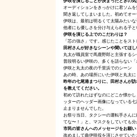
伊咲を演じることが決まったときの気
オーディションをきっかけに君ソムを
聞き返してしまいました。初めてオー
伊咲は、最初は明るくて太陽みたいな
他者にも優しさを分け与えられる子と
伊咲を演じる上でのこだわりは？
「芯の強さ」です。感じたことをスト
田村さんが好きなシーンや聞いてほし
丸太が職員室で馬鹿野郎と主張するシ
普段明るい伊咲の、多くを語らない「
伊咲と丸太の夜の千里浜でのシーン
あの時、あの場所にいた伊咲と丸太に
昨年の七尾港まつりに、田村さんが訪
を教えてください。
初めて訪れたはずなのにどこか懐かし
ッターのヘッダー画像になっている七
止まりませんでした。
お祭り当日、タクシーの運転手さんに
てな〜！」と、マスクをしていても分
市民の皆さんへのメッセージをお願い
改めまして曲伊咲役を演じさせていた