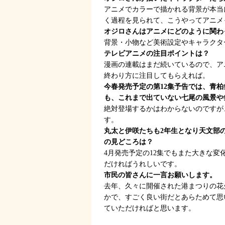
アニメでカラーで描かれる背景が本当
く過程を見られて、こうやってアニメ
オジロさんはアニメにどのように関わ
背景・小物など美術設定やキャラクタ
テレビアニメの注目ポイントは？
漫画の連載はまだ続いているので、ア
終わり方に注目してもらえれば。
今春発売予定の第12集予告では、青
も、これまで出ていない七尾の風景や
絶対登場するかはわからないのですが
す。
丸太と伊咲たちも2年生となり天文部
の見どころは？
4月発売予定の12集でもまた大きな
だければうれしいです。
市民の皆さんに一言お願いします。
去年、久々に開催された港まつりの花
かで、すごく良い街だとあらためて思
ていただければと思います。