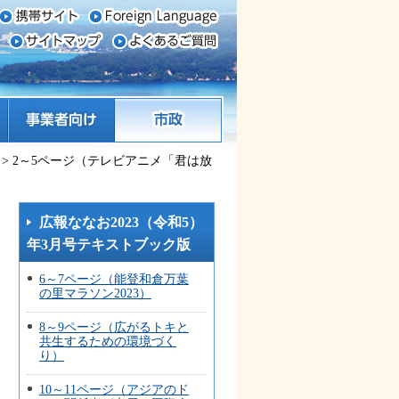
事業者向け
市政
> 2～5ページ（テレビアニメ「君は放
広報ななお2023（令和5）
年3月号テキストブック版
6～7ページ（能登和倉万葉
の里マラソン2023）
8～9ページ（広がるトキと
共生するための環境づく
り）
10～11ページ（アジアのド