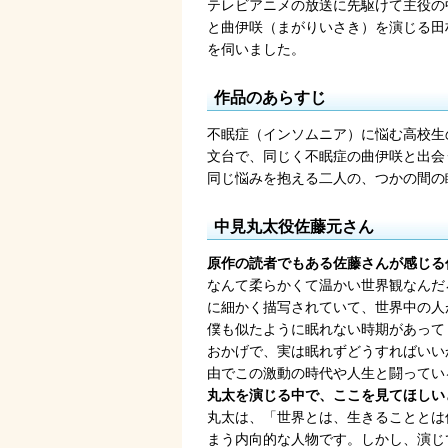
テレビアニメの放送に先駆けて主役の
と曲伊咲（まがりいさき）を演じる田
を伺いました。
作品のあらすじ
不眠症（インソムニア）に悩む高校生
文台で、同じく不眠症の曲伊咲と出会
同じ悩みを抱える二人の、つかの間の
中見丸太役佐藤元さん
原作の読者でもある佐藤さんが感じる
なんて柔らかくて温かい世界観なんだ
に細かく描写されていて、世界中の人
僕も似たように眠れない時期があって
おかげで、実は眠れずどうすればいい
由でこの激動の時代や人生と闘ってい
丸太を演じる中で、ここを見てほしい
丸太は、「世界とは、生きることとは
まう内向的な人物です。しかし、演じ