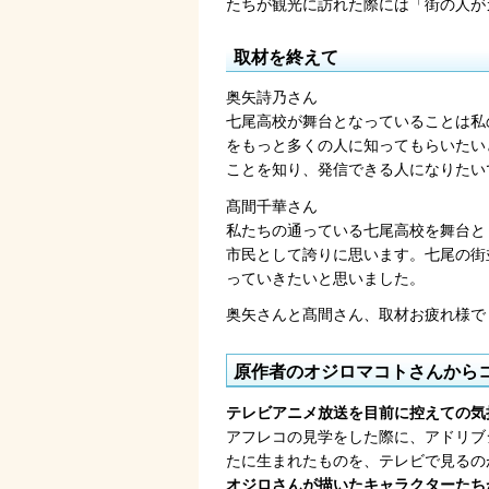
たちが観光に訪れた際には「街の人が
取材を終えて
奥矢詩乃さん
七尾高校が舞台となっていることは私
をもっと多くの人に知ってもらいたい
ことを知り、発信できる人になりたい
髙間千華さん
私たちの通っている七尾高校を舞台と
市民として誇りに思います。七尾の街
っていきたいと思いました。
奥矢さんと髙間さん、取材お疲れ様で
原作者のオジロマコトさんから
テレビアニメ放送を目前に控えての気
アフレコの見学をした際に、アドリブ
たに生まれたものを、テレビで見るの
オジロさんが描いたキャラクターたち