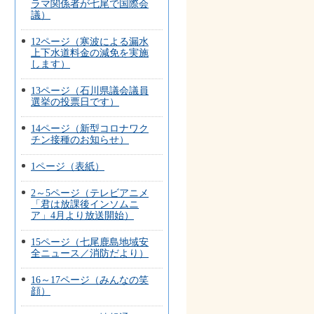
ラマ関係者が七尾で国際会
議）
12ページ（寒波による漏水
上下水道料金の減免を実施
します）
13ページ（石川県議会議員
選挙の投票日です）
14ページ（新型コロナワク
チン接種のお知らせ）
1ページ（表紙）
2～5ページ（テレビアニメ
「君は放課後インソムニ
ア」4月より放送開始）
15ページ（七尾鹿島地域安
全ニュース／消防だより）
16～17ページ（みんなの笑
顔）