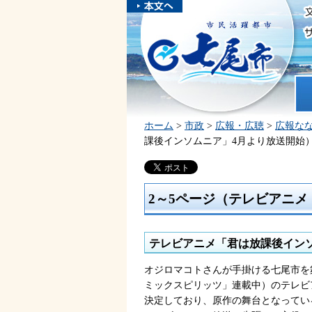
本文へスキ
ップしま
市民活躍都市 七尾市
す。
ホ
ホーム
>
市政
>
広報・広聴
>
広報な
課後インソムニア」4月より放送開始
2～5ページ（テレビアニ
テレビアニメ「君は放課後イン
オジロマコトさんが手掛ける七尾市を
ミックスピリッツ」連載中）のテレビ
決定しており、原作の舞台となってい