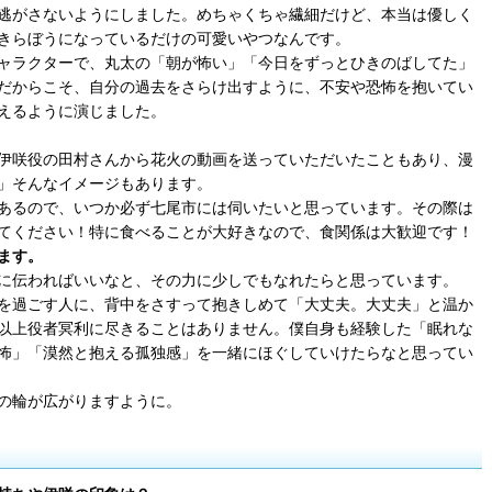
逃がさないようにしました。めちゃくちゃ繊細だけど、本当は優しく
きらぼうになっているだけの可愛いやつなんです。
ャラクターで、丸太の「朝が怖い」「今日をずっとひきのばしてた」
だからこそ、自分の過去をさらけ出すように、不安や恐怖を抱いてい
えるように演じました。
伊咲役の田村さんから花火の動画を送っていただいたこともあり、漫
」そんなイメージもあります。
あるので、いつか必ず七尾市には伺いたいと思っています。その際は
てください！特に食べることが大好きなので、食関係は大歓迎です！
ます。
に伝わればいいなと、その力に少しでもなれたらと思っています。
を過ごす人に、背中をさすって抱きしめて「大丈夫。大丈夫」と温か
以上役者冥利に尽きることはありません。僕自身も経験した「眠れな
怖」「漠然と抱える孤独感」を一緒にほぐしていけたらなと思ってい
の輪が広がりますように。