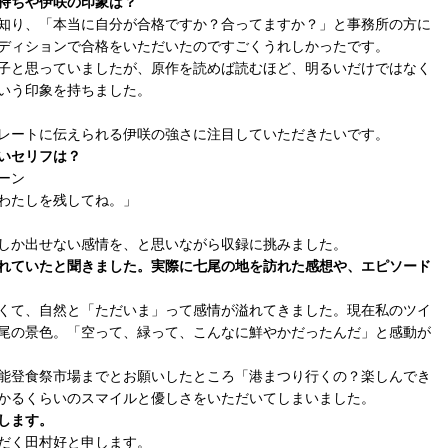
持ちや伊咲の印象は？
知り、「本当に自分が合格ですか？合ってますか？」と事務所の方に
ディションで合格をいただいたのですごくうれしかったです。
子と思っていましたが、原作を読めば読むほど、明るいだけではなく
いう印象を持ちました。
レートに伝えられる伊咲の強さに注目していただきたいです。
いセリフは？
ーン
わたしを残してね。」
しか出せない感情を、と思いながら収録に挑みました。
れていたと聞きました。実際に七尾の地を訪れた感想や、エピソード
くて、自然と「ただいま」って感情が溢れてきました。現在私のツイ
尾の景色。「空って、緑って、こんなに鮮やかだったんだ」と感動が
能登食祭市場までとお願いしたところ「港まつり行くの？楽しんでき
かるくらいのスマイルと優しさをいただいてしまいました。
します。
だく田村好と申します。