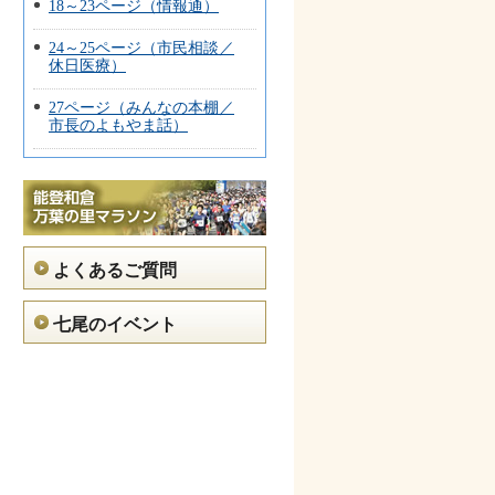
18～23ページ（情報通）
24～25ページ（市民相談／
休日医療）
27ページ（みんなの本棚／
市長のよもやま話）
よくあるご質問
七尾のイベント