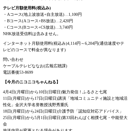
テレビ月額使用料(税込み)
・Aコース(地上波放送+自主放送)…1,100円
・Bコース(Aコース+BS放送)…2,420円
・Cコース(Bコース+CS放送)…3,740円
NHK放送受信料は含みません。
インターネット月額使用料(税込み)4,114円～6,204円(通信速度やテ
レビのコースで料金が異なります)
問い合わせ
ケーブルテレビななお(広報広聴課)
電話番後53-8699
【今月のニコニコちゃんねる】
4月4日(月曜日)から10日(日曜日)魅力発信！ふるさと七尾
11日(月曜日)から17日(日曜日)講演「地域コミュニティ施設と地域活
性化」金沢大学名誉教授浅野秀重氏
18日(月曜日)から24日(日曜日)介護予防「認知症対応アドバイス」
25日(月曜日)から5月1日(日曜日)第33回わんぱく相撲七尾・中能登大
会
放送内容が変更となる場合があります。