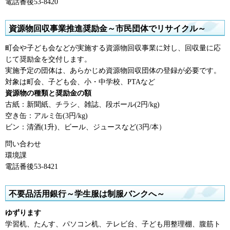
電話番後53-8420
資源物回収事業推進奨励金～市民団体でリサイクル～
町会や子ども会などが実施する資源物回収事業に対し、回収量に応
じて奨励金を交付します。
実施予定の団体は、あらかじめ資源物回収団体の登録が必要です。
対象は町会、子ども会、小・中学校、PTAなど
資源物の種類と奨励金の額
古紙：新聞紙、チラシ、雑誌、段ボール(2円/kg)
空き缶：アルミ缶(3円/kg)
ビン：清酒(1升)、ビール、ジュースなど(3円/本）
問い合わせ
環境課
電話番後53-8421
不要品活用銀行～学生服は制服バンクへ～
ゆずります
学習机、たんす、パソコン机、テレビ台、子ども用整理棚、腹筋ト