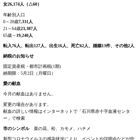
女26,174人（△60）
年齢別人口
0～20歳
7,331人
21～64歳
23,387人
65歳～
19,240人
転入76人、転出127人、出生16人、死亡62人、婚姻13件、その他2人
納税のお知らせ
固定資産税・都市計画税(1期)
納期限：5月2日（月曜日）
愛の献血
今月の献血はありません。
変更の場合があります。
献血の詳しい情報はインターネットで「石川県赤十字血液センタ
ー」で検索
市のシンボル
菜
の花、松、カモメ、ハチメ
新型コロナウイルスの感染状況により、イベントや説明会などが中