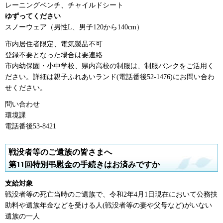
レーニングベンチ、チャイルドシート
ゆずってください
スノーウェア（男性L、男子120から140cm）
市内居住者限定、電気製品不可
登録不要となった場合は要連絡
市内幼保園・小中学校、県内高校の制服は、制服バンクをご活用く
ださい。詳細は親子ふれあいランド(電話番後52-1476)にお問い合わ
せください。
問い合わせ
環境課
電話番後53-8421
戦没者等のご遺族の皆さまへ
第11回特別弔慰金の手続きはお済みですか
支給対象
戦没者等の死亡当時のご遺族で、令和2年4月1日現在において公務扶
助料や遺族年金などを受ける人(戦没者等の妻や父母など)がいない
遺族の一人