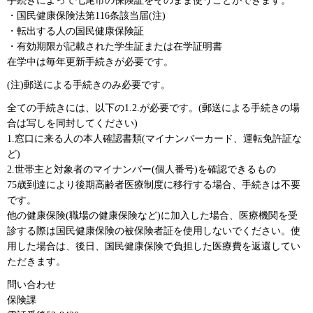
手続きによって七尾市の保険証をそのまま使うことができます。
・国民健康保険法第116条該当届(注)
・転出する人の国民健康保険証
・有効期限が記載された学生証または在学証明書
在学中は毎年更新手続きが必要です。
(注)郵送による手続きのみ必要です。
全ての手続きには、以下の1.2.が必要です。(郵送による手続きの場
合は写しを同封してください)
1.窓口に来る人の本人確認書類(マイナンバーカード、運転免許証な
ど)
2.世帯主と対象者のマイナンバー(個人番号)を確認できるもの
75歳到達により後期高齢者医療制度に移行する場合、手続きは不要
です。
他の健康保険(職場の健康保険など)に加入した場合、医療機関を受
診する際は国民健康保険の被保険者証を使用しないでください。使
用した場合は、後日、国民健康保険で負担した医療費を返還してい
ただきます。
問い合わせ
保険課