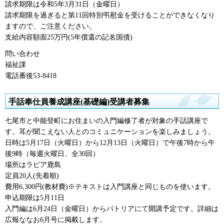
請求期限は令和5年3月31日（金曜日）
請求期限を過ぎると第11回特別弔慰金を受けることができなくなり
ますので、ご注意ください。
支給内容額面25万円(5年償還の記名国債)
問い合わせ
福祉課
電話番後53-8418
手話奉仕員養成講座(基礎編)受講者募集
七尾市と中能登町にお住まいの入門編修了者が対象の手話講座で
す。耳が聞こえない人とのコミュニケーションを楽しみましょう。
日時は5月17日（火曜日）から12月13日（火曜日）で午後7時から午
後9時（毎週火曜日、全30回）
場所はラピア鹿島
定員20人(先着順)
費用6,300円(教材費)※テキストは入門講座と同じものを使います。
申込期限は5月11日
入門編は6月24日（金曜日）からパトリアにて開講予定です。詳細は
広報ななお6月号に掲載します。