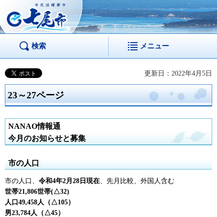
市民活躍都市 七尾
市
検索
メニュー
更新日：2022年4月5日
23～27ページ
NANAO情報通
今月のお知らせと募集
市の人口
市の人口、
令和4年2月28日現在
、先月比較、外国人含む
世帯21,806世帯(△32
)
人口49,458人（△105）
男23,784人（△45）