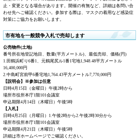
止・変更となる場合があります。開催の有無など、詳細は各問い合
わせ先へご確認ください。参加する際は、マスクの着用など感染症
対策にご協力をお願いします。
市有地を一般競争入札で売却します
公売物件(土地)
番号所在地登記地目、数量(平方メートル)、最低売却、価格(円)
1.田鶴浜町り6番1、元鶴尾尻ル1番1宅地1,948.48平方メートル
16,400,000円
2.中島町宮前甲6番宅地1,764.43平方メートル7,770,000円
【説明会】※参加は任意
日時4月15日（金曜日）午後2時から
場所市役所本庁1階101会議室
申込期限4月14日（木曜日）午後5時
【入札】
日時4月25日（月曜日）1.午後2時から2.午後2時30分から
場所市役所本庁1階101会議室
申込期限4月21日（木曜日）午後5時
詳細は市ホームページでご確認ください。