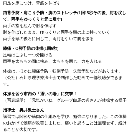
両足を床につけ、背筋を伸ばす
猫背予防・肩こり予防・胸のストレッチ(1回15秒その後、肘を戻し
て、両手をゆっくりと元に戻す)
両手の指を組んで肘を伸ばす
肘を伸ばしたまま、ゆっくりと両手を頭の上に持っていく
両手を頭の後ろに回して、両肘を引いて胸を張る
膝痛・O脚予防の体操(1回6秒)
足幅はこぶし一つ分開ける
両手を太ももの間に挟み、太ももを閉じ、力を入れる
体操は、ほかに腰痛予防・転倒予防・失禁予防などがあります。
（公社）石川県理学療法士会で制作した動画で一部視聴ができま
す。
体操を習う市内の「通いの場」に突撃！
（写真説明）「元気かいね」グループ白馬の皆さんが体操する様子
指導士
奥
井敦士さん
講習では関節や筋肉の仕組みを学び、勉強になりました。この体操
のおかげで腰痛が改善しました。痛いと思うことは無理せず、続け
ることが大切です。