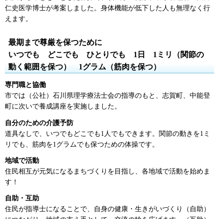
仁史医学博士が考案しました。身体機能が低下した人も無理なく行
えます。
最期まで尊厳を保つために
いつでも
ど
こでも
ひ
とりでも
1
日
1
ミリ（関節の
動く範囲を保つ）
1
グラム（筋肉を保つ）
専門職と協働
市では（公社）石川県理学療法士会の指導のもと、志賀町、中能登
町に次いで養成講座を実施しました。
自分のための介護予防
道具なしで、いつでもどこでも1人でもできます。関節の動きを1ミ
リでも、筋肉を1グラムでも保つための体操です。
地域で活動
住民相互が元気になるまちづくりを目指し、各地域で活動を始めま
す！
自助・互助
住民が指導士になることで、自身の健康・生きがいづくり（自助）