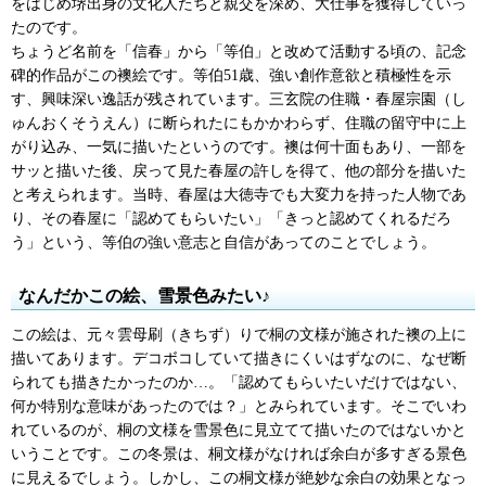
をはじめ堺出身の文化人たちと親交を深め、大仕事を獲得していっ
たのです。
ちょうど名前を「信春」から「等伯」と改めて活動する頃の、記念
碑的作品がこの襖絵です。等伯51歳、強い創作意欲と積極性を示
す、興味深い逸話が残されています。三玄院の住職・春屋宗園（し
ゅんおくそうえん）に断られたにもかかわらず、住職の留守中に上
がり込み、一気に描いたというのです。襖は何十面もあり、一部を
サッと描いた後、戻って見た春屋の許しを得て、他の部分を描いた
と考えられます。当時、春屋は大徳寺でも大変力を持った人物であ
り、その春屋に「認めてもらいたい」「きっと認めてくれるだろ
う」という、等伯の強い意志と自信があってのことでしょう。
なんだかこの絵、雪景色みたい♪
この絵は、元々雲母刷（きちず）りで桐の文様が施された襖の上に
描いてあります。デコボコしていて描きにくいはずなのに、なぜ断
られても描きたかったのか…。「認めてもらいたいだけではない、
何か特別な意味があったのでは？」とみられています。そこでいわ
れているのが、桐の文様を雪景色に見立てて描いたのではないかと
いうことです。この冬景は、桐文様がなければ余白が多すぎる景色
に見えるでしょう。しかし、この桐文様が絶妙な余白の効果となっ