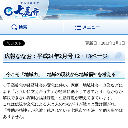
市民活躍都市 七尾
市
検索
メニュー
更新日：2013年2月1日
広報ななお：平成24年2月号 12・13ページ
今こそ「地域力」―地域の現状から地域福祉を考える―
少子高齢化や経済社会の変化に伴い、家庭・地域社会・企業などに
よる「お互いに支え合う力」が急速に低下してきており、なかなか
解決できない深刻な福祉課題・生活課題が増えてきています。
これは伝統や文化による人と人のつながりが脈々と受け継がれ、
「共助の精神」が色濃く残されている七尾市でも決して他人事では
ありません。