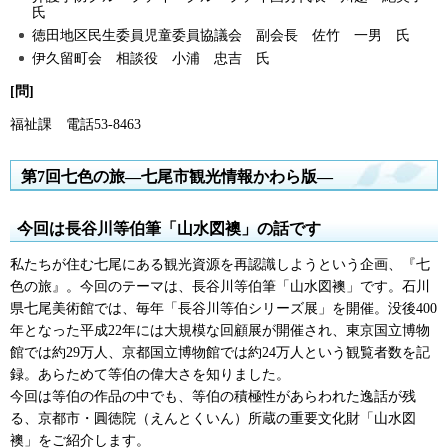
氏
徳田地区民生委員児童委員協議会 副会長 佐竹 一男 氏
伊久留町会 相談役 小浦 忠吉 氏
[問]
福祉課 電話53-8463
第7回七色の旅―七尾市観光情報かわら版―
今回は長谷川等伯筆「山水図襖」の話です
私たちが住む七尾にある観光資源を再認識しようという企画、『七
色の旅』。今回のテーマは、長谷川等伯筆「山水図襖」です。石川
県七尾美術館では、毎年「長谷川等伯シリーズ展」を開催。没後400
年となった平成22年には大規模な回顧展が開催され、東京国立博物
館では約29万人、京都国立博物館では約24万人という観覧者数を記
録。あらためて等伯の偉大さを知りました。
今回は等伯の作品の中でも、等伯の積極性があらわれた逸話が残
る、京都市・圓徳院（えんとくいん）所蔵の重要文化財「山水図
襖」をご紹介します。