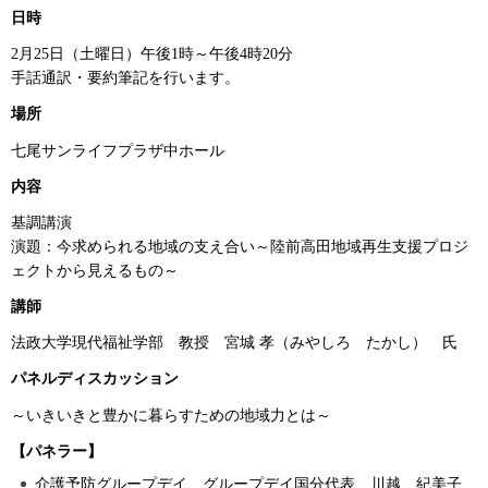
日時
2月25日（土曜日）午後1時～午後4時20分
手話通訳・要約筆記を行います。
場所
七尾サンライフプラザ中ホール
内容
基調講演
演題：今求められる地域の支え合い～陸前高田地域再生支援プロジ
ェクトから見えるもの～
講師
法政大学現代福祉学部 教授 宮城 孝（みやしろ たかし） 氏
パネルディスカッション
～いきいきと豊かに暮らすための地域力とは～
【パネラー】
介護予防グループデイ グループデイ国分代表 川越 紀美子