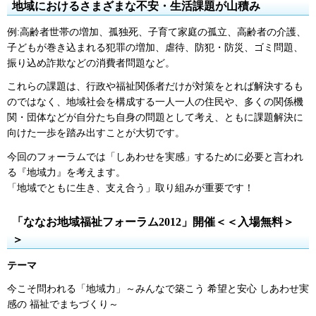
地域におけるさまざまな不安・生活課題が山積み
例:高齢者世帯の増加、孤独死、子育て家庭の孤立、高齢者の介護、
子どもが巻き込まれる犯罪の増加、虐待、防犯・防災、ゴミ問題、
振り込め詐欺などの消費者問題など。
これらの課題は、行政や福祉関係者だけが対策をとれば解決するも
のではなく、地域社会を構成する一人一人の住民や、多くの関係機
関・団体などが自分たち自身の問題として考え、ともに課題解決に
向けた一歩を踏み出すことが大切です。
今回のフォーラムでは「しあわせを実感」するために必要と言われ
る『地域力』を考えます。
「地域でともに生き、支え合う」取り組みが重要です！
「ななお地域福祉フォーラム2012」開催＜＜入場無料＞
＞
テーマ
今こそ問われる「地域力」～みんなで築こう 希望と安心 しあわせ実
感の 福祉でまちづくり～