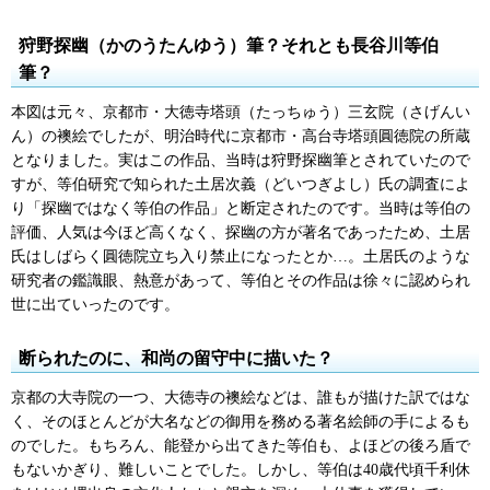
狩野探幽（かのうたんゆう）筆？それとも長谷川等伯
筆？
本図は元々、京都市・大徳寺塔頭（たっちゅう）三玄院（さげんい
ん）の襖絵でしたが、明治時代に京都市・高台寺塔頭圓徳院の所蔵
となりました。実はこの作品、当時は狩野探幽筆とされていたので
すが、等伯研究で知られた土居次義（どいつぎよし）氏の調査によ
り「探幽ではなく等伯の作品」と断定されたのです。当時は等伯の
評価、人気は今ほど高くなく、探幽の方が著名であったため、土居
氏はしばらく圓徳院立ち入り禁止になったとか…。土居氏のような
研究者の鑑識眼、熱意があって、等伯とその作品は徐々に認められ
世に出ていったのです。
断られたのに、和尚の留守中に描いた？
京都の大寺院の一つ、大徳寺の襖絵などは、誰もが描けた訳ではな
く、そのほとんどが大名などの御用を務める著名絵師の手によるも
のでした。もちろん、能登から出てきた等伯も、よほどの後ろ盾で
もないかぎり、難しいことでした。しかし、等伯は40歳代頃千利休