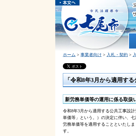
本文へスキ
ップしま
市民活躍都市 七尾市
す。
ホ
ホーム
>
事業者向け
>
入札・契約
>
「令和8年3月から適用す
新労務単価等の運用に係る取扱
令和8年3月から適用する公共工事設
単価等」という。）の決定に伴い、七
労務単価等を適用することといたしま
す。