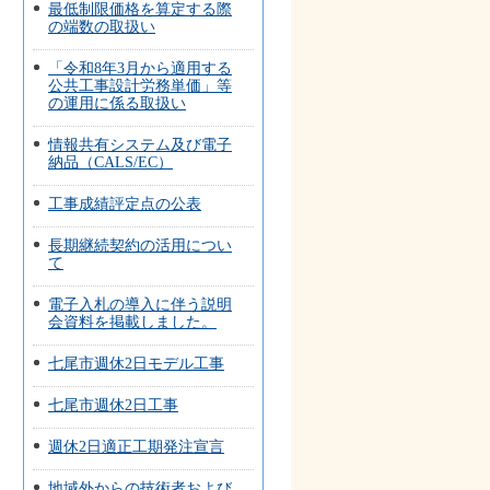
最低制限価格を算定する際
の端数の取扱い
「令和8年3月から適用する
公共工事設計労務単価」等
の運用に係る取扱い
情報共有システム及び電子
納品（CALS/EC）
工事成績評定点の公表
長期継続契約の活用につい
て
電子入札の導入に伴う説明
会資料を掲載しました。
七尾市週休2日モデル工事
七尾市週休2日工事
週休2日適正工期発注宣言
地域外からの技術者および