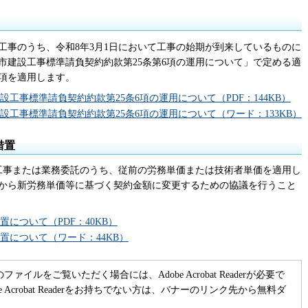
た工事のうち、令和8年3月1日において工事の始期が到来しているものに
市建設工事標準請負契約約款第25条第6項の運用について」で定める適
項を適用します。
工事標準請負契約約款第25条6項の運用について（PDF：144KB）
工事標準請負契約約款第25条6項の運用について（ワード：133KB）
措置
る工事または業務委託のうち、従前の労務単価または技術者単価を適用し
から新労務単価等に基づく契約金額に変更するための協議を行うこと
について（PDF：40KB）
置について（ワード：44KB）
のファイルをご覧いただく場合には、Adobe Acrobat Readerが必要で
be Acrobat Readerをお持ちでない方は、バナーのリンク先から無料ダ