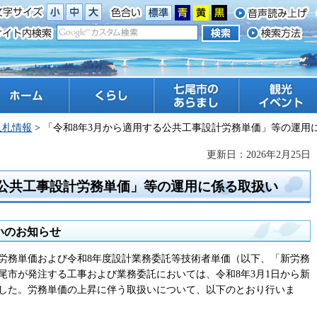
ーム
くらし
七尾市のあらまし
観光 イベント
入札情報
> 「令和8年3月から適用する公共工事設計労務単価」等の運用
更新日：2026年2月25日
る公共工事設計労務単価」等の運用に係る取扱い
いのお知らせ
計労務単価および令和8年度設計業務委託等技術者単価（以下、「新労務
尾市が発注する工事および業務委託においては、令和8年3月1日から新
した。労務単価の上昇に伴う取扱いについて、以下のとおり行いま