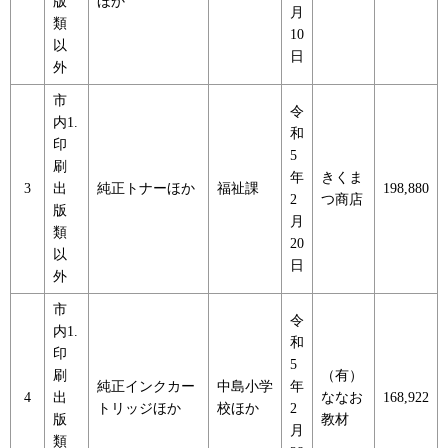
版
ほか
月
類
10
以
日
外
市
令
内1.
和
印
5
刷
年
きくま
3
出
純正トナーほか
福祉課
198,880
2
つ商店
版
月
類
20
以
日
外
市
令
内1.
和
印
5
刷
（有）
純正インクカー
中島小学
年
4
出
ななお
168,922
トリッジほか
校ほか
2
版
教材
月
類