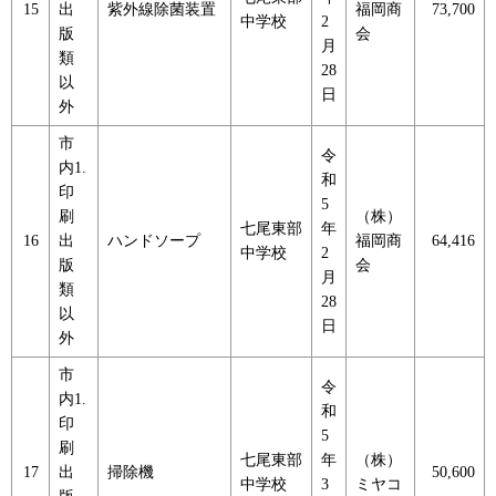
15
出
紫外線除菌装置
福岡商
73,700
中学校
2
版
会
月
類
28
以
日
外
市
令
内1.
和
印
5
刷
（株）
七尾東部
年
16
出
ハンドソープ
福岡商
64,416
中学校
2
版
会
月
類
28
以
日
外
市
令
内1.
和
印
5
刷
七尾東部
年
（株）
17
出
掃除機
50,600
中学校
3
ミヤコ