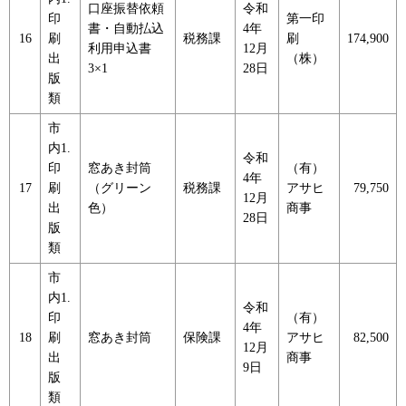
口座振替依頼
令和
印
第一印
書・自動払込
4年
16
刷
税務課
刷
174,900
利用申込書
12月
出
（株）
3×1
28日
版
類
市
内1.
令和
印
窓あき封筒
（有）
4年
17
刷
（グリーン
税務課
アサヒ
79,750
12月
出
色）
商事
28日
版
類
市
内1.
令和
印
（有）
4年
18
刷
窓あき封筒
保険課
アサヒ
82,500
12月
出
商事
9日
版
類