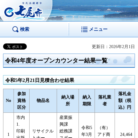
市民活躍都市 七尾
市
検索
メニュー
更新日：2026年2月1日
令和4年度オープンカウンター結果一覧
令和5年2月21日見積合わせ結果
参加
落札金
納入場
納入
落札業
No
資格
物品名
額（税
所
期限
者
区分
込）円
市内
産業振
1.
興課
令和5
（有）
印刷
リサイクル
総務課
1
年3月
アド商
24,464
出版
トナー
スポー