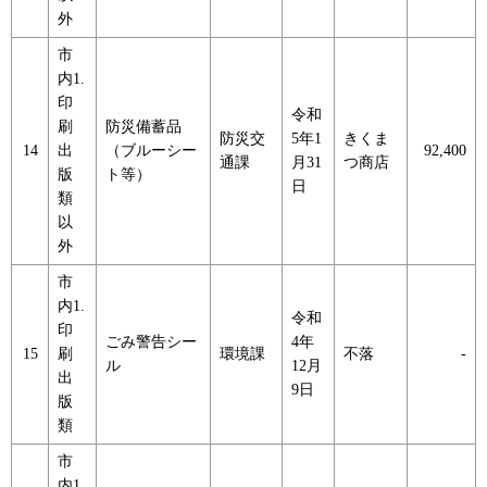
外
市
内1.
印
令和
刷
防災備蓄品
防災交
5年1
きくま
14
出
（ブルーシー
92,400
通課
月31
つ商店
版
ト等）
日
類
以
外
市
内1.
令和
印
ごみ警告シー
4年
15
刷
環境課
不落
-
ル
12月
出
9日
版
類
市
内1.