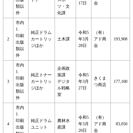
17日
会
類以
ツ・文
外
化課
市内
1.
純正ドラム
令和5
（有）
印刷
2
カートリッ
土木課
年3月
アド商
193,908
出版
ジほか
28日
会
類以
外
市内
企画政
1.
純正トナー
策課
令和5
印刷
きくま
3
カートリッ
デジタ
年3月
177,100
出版
つ商店
ジほか
ル戦略
27日
類以
室
外
市内
1.
令和5
（有）
印刷
純正ドラム
農林水
4
年3月
アド商
83,050
出版
ユニット
産課
20日
会