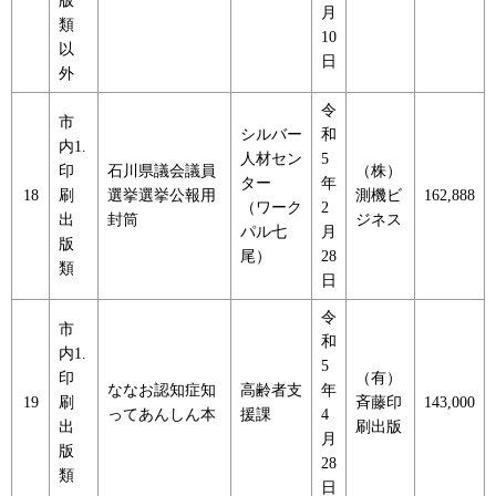
版
月
類
10
以
日
外
令
市
シルバー
和
内1.
人材セン
5
印
石川県議会議員
（株）
ター
年
18
刷
選挙選挙公報用
測機ビ
162,888
（ワーク
2
出
封筒
ジネス
パル七
月
版
尾）
28
類
日
令
市
和
内1.
5
印
（有）
ななお認知症知
高齢者支
年
19
刷
斉藤印
143,000
ってあんしん本
援課
4
出
刷出版
月
版
28
類
日