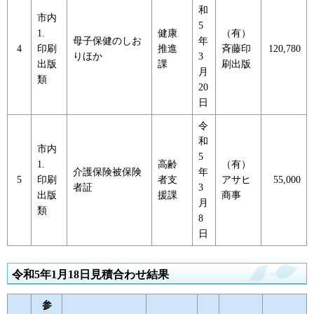
和
市内
5
1.
健康
（有）
母子保健のしお
年
4
印刷
推進
斉藤印
120,780
りほか
3
出版
課
刷出版
月
類
20
日
令
和
市内
5
1.
高齢
（有）
介護保険被保険
年
5
印刷
者支
アサヒ
55,000
者証
3
出版
援課
商事
月
類
8
日
令和5年1月18日見積合わせ結果
参