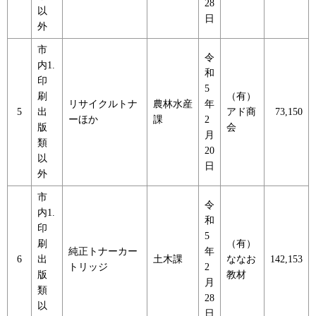
28
以
日
外
市
令
内1.
和
印
5
刷
（有）
リサイクルトナ
農林水産
年
5
出
アド商
73,150
ーほか
課
2
版
会
月
類
20
以
日
外
市
令
内1.
和
印
5
刷
（有）
純正トナーカー
年
6
出
土木課
ななお
142,153
トリッジ
2
版
教材
月
類
28
以
日