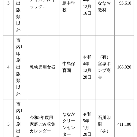
3
出
島中学
ななお
93,610
ラック2.
12月
版
校
教材
16日
類
以
外
市
内1.
印
令和
（有）
刷
中島保
4年
室塚ポ
4
出
乳幼児用食器
108,020
育園
12月
ンプ商
版
28日
会
類
以
外
市
内1.
ななか
令和
印
令和5年度用
石川印
クリー
5年
5
刷
家庭ごみ収集
刷
411,180
ンセン
1月
出
カレンダー
（株）
ター
20日