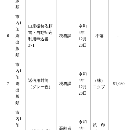
版
類
市
内1.
口座振替依頼
令和
印
書・自動払込
4年
6
刷
税務課
不落
-
利用申込書
12月
出
3×1
28日
版
類
市
内1.
令和
印
返信用封筒
4年
（株）
7
刷
税務課
91,080
（グレー色）
12月
コクブ
出
28日
版
類
市
内1.
令和
印
第一印
高齢者
4年