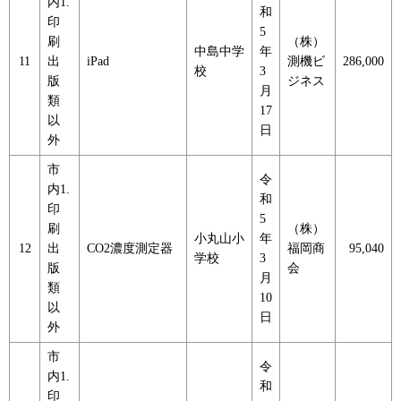
内1.
和
印
5
刷
（株）
中島中学
年
11
出
iPad
測機ビ
286,000
校
3
版
ジネス
月
類
17
以
日
外
市
令
内1.
和
印
5
刷
（株）
小丸山小
年
12
出
CO2濃度測定器
福岡商
95,040
学校
3
版
会
月
類
10
以
日
外
市
令
内1.
和
印