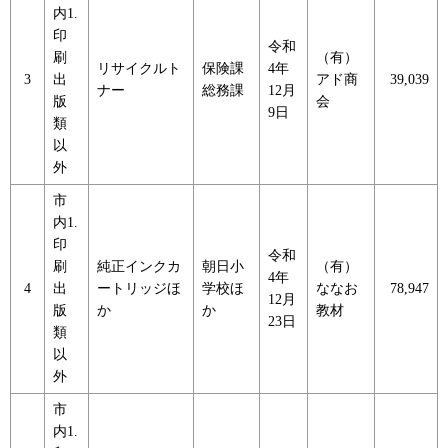
内1.
印
令和
刷
（有）
リサイクルト
保険課
4年
3
出
アド商
39,039
ナー
総務課
12月
版
会
9日
類
以
外
市
内1.
印
令和
刷
純正インクカ
朝日小
（有）
4年
4
出
ートリッジほ
学校ほ
ななお
78,947
12月
版
か
か
教材
23日
類
以
外
市
内1.