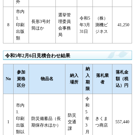
外
市内
選挙管
1.
令和5
（株）
長形3号封
理委員
8
印刷
年3月
測機ビ
41,250
筒ほか
会事務
出版
31日
ジネス
局
類
令和5年2月6日見積合わせ結果
納
参加
落札金
納入
入
落札業
No
資格
物品名
額（税
場所
期
者
区分
込）円
限
令
市内
和
1.
5
防災
印刷
防災備蓄品（長
年
きくま
1
交通
557,440
出版
期保存水ほか）
3
つ商店
課
類以
月