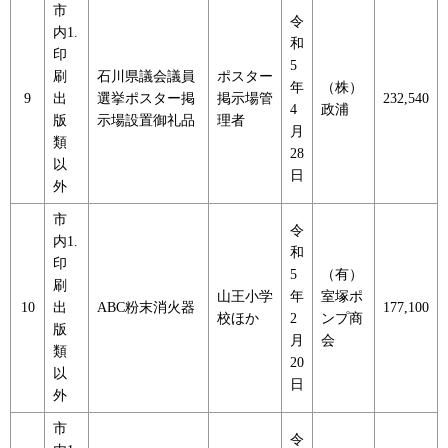
市
令
内1.
和
印
5
刷
石川県議会議員
ポスター
年
（株）
9
出
選挙ポスター掲
掲示場管
232,540
4
政浦
版
示場設置御礼品
理者
月
類
28
以
日
外
市
令
内1.
和
印
5
（有）
刷
山王小学
年
室塚ポ
10
出
ABC粉末消火器
177,100
校ほか
2
ンプ商
版
月
会
類
20
以
日
外
市
令