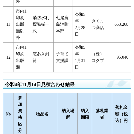
外
市内1.
令和5
印刷
消防水利
七尾鹿
年
きくま
11
出版
標識板一
島消防
653,268
2月28
つ商店
類以
式
本部
日
外
市内1.
令和5
印刷
窓あき封
子育て
年
（株）
12
95,040
出版
筒
支援課
1月31
コクブ
類
日
令和4年11月14日見積合わせ結果
参
加
落札金
資
納入場
納入
落札業
No
物品名
額（税
格
所
期限
者
込）円
区
分