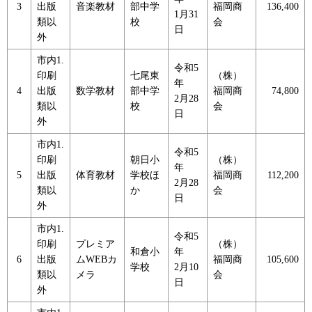
3
出版
音楽教材
部中学
福岡商
136,400
1月31
類以
校
会
日
外
市内1.
令和5
印刷
七尾東
（株）
年
4
出版
数学教材
部中学
福岡商
74,800
2月28
類以
校
会
日
外
市内1.
令和5
印刷
朝日小
（株）
年
5
出版
体育教材
学校ほ
福岡商
112,200
2月28
類以
か
会
日
外
市内1.
令和5
印刷
プレミア
（株）
和倉小
年
6
出版
ムWEBカ
福岡商
105,600
学校
2月10
類以
メラ
会
日
外