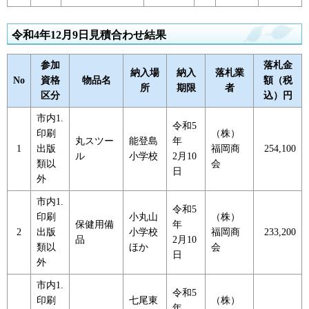
令和4年12月9日見積合わせ結果
参加
落札金
納入場
納入
落札業
No
資格
物品名
額（税
所
期限
者
区分
込）円
市内1.
令和5
印刷
（株）
丸スツー
能登島
年
1
出版
福岡商
254,100
ル
小学校
2月10
類以
会
日
外
市内1.
令和5
印刷
小丸山
（株）
保健用備
年
2
出版
小学校
福岡商
233,200
品
2月10
類以
ほか
会
日
外
市内1.
令和5
印刷
七尾東
（株）
年