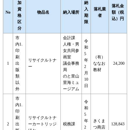
加
納
落札金
資
入
落札業
No
物品名
納入場所
額（税
格
期
者
込）円
区
限
分
市
会計課
令
内1.
人権・男
和
印
女共同参
5
刷
画室
（有）
リサイクルトナ
年
1
出
議会事務
ななお
24,200
ー
2
版
局
教材
月
類
のと里山
10
以
里海ミュ
日
外
ージアム
市
令
内1.
和
印
5
刷
リサイクルトナ
年
きくま
2
出
ーカートリッジ
税務課
128,843
2
つ商店