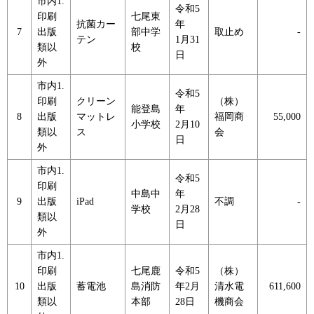
市内1.
令和5
印刷
七尾東
抗菌カー
年
7
出版
部中学
取止め
-
テン
1月31
類以
校
日
外
市内1.
令和5
印刷
クリーン
（株）
能登島
年
8
出版
マットレ
福岡商
55,000
小学校
2月10
類以
ス
会
日
外
市内1.
令和5
印刷
中島中
年
9
出版
iPad
不調
-
学校
2月28
類以
日
外
市内1.
印刷
七尾鹿
令和5
（株）
10
出版
蓄電池
島消防
年2月
清水電
611,600
類以
本部
28日
機商会