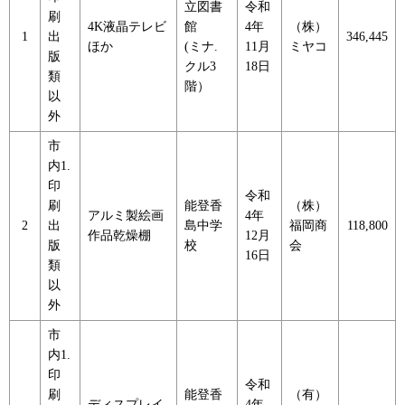
立図書
令和
刷
4K液晶テレビ
館
4年
（株）
1
出
346,445
ほか
(ミナ.
11月
ミヤコ
版
クル3
18日
類
階）
以
外
市
内1.
印
令和
刷
能登香
（株）
アルミ製絵画
4年
2
出
島中学
福岡商
118,800
作品乾燥棚
12月
版
校
会
16日
類
以
外
市
内1.
印
令和
刷
能登香
（有）
ディスプレイ
4年