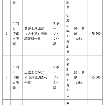
外
24
日
令
和
市内
スポ
5
1.
史跡七尾城跡
ー
第一印
年
2
印刷
（大手道）発掘
ツ・
刷
478,500
3
出版
調査報告書
文化
（株）
月
類
課
24
日
令
和
市内
スポ
5
1.
三室まどがけ1
ー
第一印
年
3
印刷
号墳測量調査報
ツ・
刷
415,800
3
出版
告書
文化
（株）
月
類
課
24
日
令