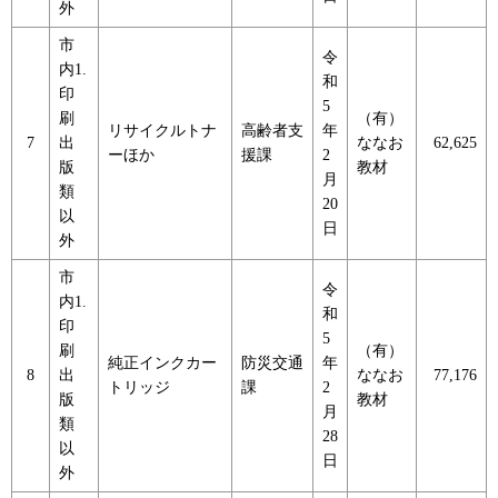
外
市
令
内1.
和
印
5
刷
（有）
リサイクルトナ
高齢者支
年
7
出
ななお
62,625
ーほか
援課
2
版
教材
月
類
20
以
日
外
市
令
内1.
和
印
5
刷
（有）
純正インクカー
防災交通
年
8
出
ななお
77,176
トリッジ
課
2
版
教材
月
類
28
以
日
外