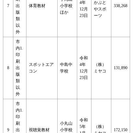
4年
かぶと
7
出
体育教材
小学校
338,268
12月
やスポ
版
ほか
23日
ーツ
類
以
外
市
内1.
印
令和
刷
スポットエア
中島中
4年
（株）
8
出
131,890
コン
学校
12月
ミヤコ
版
23日
類
以
外
市
内1.
印
令和
刷
小丸山
5年
（株）
9
出
視聴覚教材
小学校
172,150