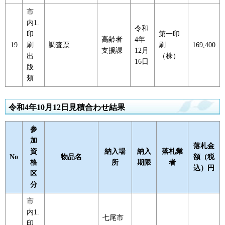
市
内1.
令和
印
第一印
高齢者
4年
19
刷
調査票
刷
169,400
支援課
12月
出
（株）
16日
版
類
令和4年10月12日見積合わせ結果
参
加
落札金
資
納入場
納入
落札業
No
物品名
額（税
格
所
期限
者
込）円
区
分
市
内1.
七尾市
印