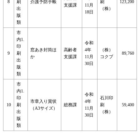
8
刷
介護予防手帳
刷
123,200
支援課
11月
出
（株）
18日
版
類
市
内1.
令和
印
窓あき封筒ほ
高齢者
4年
（株）
9
刷
89,760
か
支援課
11月
コクブ
出
30日
版
類
市
内1.
令和
印
石川印
市章入り賞状
4年
10
刷
総務課
刷
59,400
（A3サイズ）
11月
出
（株）
30日
版
類