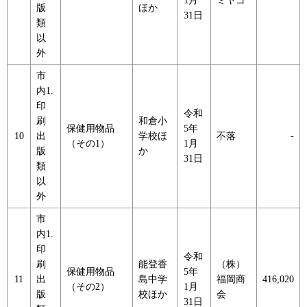
1月
ミヤコ
版
ほか
31日
類
以
外
市
内1.
印
令和
刷
和倉小
保健用物品
5年
10
出
学校ほ
不落
-
（その1）
1月
版
か
31日
類
以
外
市
内1.
印
令和
刷
能登香
（株）
保健用物品
5年
11
出
島中学
福岡商
416,020
（その2）
1月
版
校ほか
会
31日