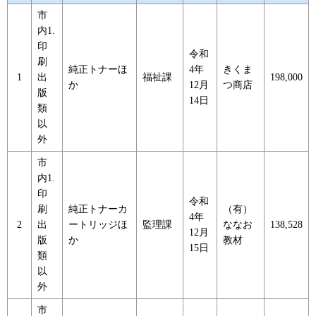
市
内1.
印
令和
刷
純正トナーほ
4年
きくま
1
出
福祉課
198,000
か
12月
つ商店
版
14日
類
以
外
市
内1.
印
令和
刷
純正トナーカ
（有）
4年
2
出
ートリッジほ
監理課
ななお
138,528
12月
版
か
教材
15日
類
以
外
市