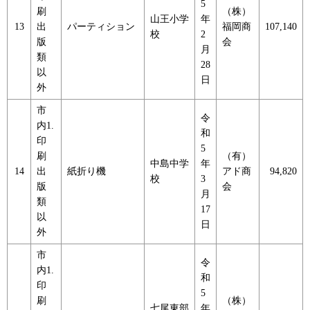
5
刷
（株）
山王小学
年
13
出
パーティション
福岡商
107,140
校
2
版
会
月
類
28
以
日
外
市
令
内1.
和
印
5
刷
（有）
中島中学
年
14
出
紙折り機
アド商
94,820
校
3
版
会
月
類
17
以
日
外
市
令
内1.
和
印
5
刷
（株）
七尾東部
年