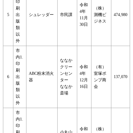
印
令和
刷
（株）
4年
5
出
シュレッダー
市民課
測機ビ
474,980
11月
版
ジネス
30日
類
以
外
市
内1.
ななか
印
クリー
令和
（有）
刷
ABC粉末消火
ンセン
4年
室塚ポ
6
出
137,070
器
ター
12月
ンプ商
版
ななか
16日
会
類
斎場
以
外
市
内1.
印
令和
（株）
刷
小丸山