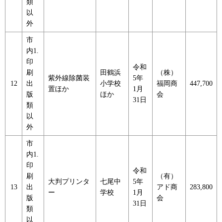
類
以
外
市
内1.
印
令和
刷
田鶴浜
（株）
紫外線除菌装
5年
12
出
小学校
福岡商
447,700
置ほか
1月
版
ほか
会
31日
類
以
外
市
内1.
印
令和
刷
（有）
大判プリンタ
七尾中
5年
13
出
アド商
283,800
ー
学校
1月
版
会
31日
類
以