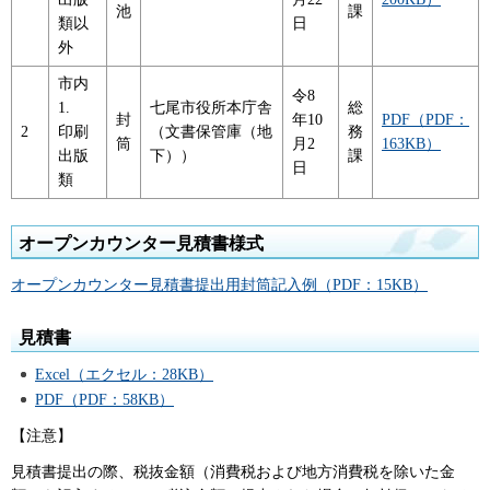
池
課
類以
日
外
市内
令8
1.
七尾市役所本庁舎
総
封
年10
PDF（PDF：
2
印刷
（文書保管庫（地
務
筒
月2
163KB）
出版
下））
課
日
類
オープンカウンター見積書様式
オープンカウンター見積書提出用封筒記入例（PDF：15KB）
見積書
Excel（エクセル：28KB）
PDF（PDF：58KB）
【注意】
見積書提出の際、税抜金額（消費税および地方消費税を除いた金