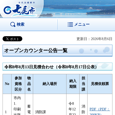
市民活躍都市 七尾
市
検索
メニュー
更新日：2026年8月6日
オープンカウンター公告一覧
令和8年8月13日見積合わせ（令和8年8月17日公表）
参加
物
担
納入
No
資格
品
納入場所
当
見積依頼票
期限
区分
名
課
市内
1.
令8
蓄
消
印刷
年12
PDF（PDF：
1
電
消防課
防
出版
月22
200KB）