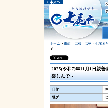
本文へスキ
ップしま
市民活躍都市 七尾市
す。
ホ
ホーム
>
市政
>
広報・広聴
>
七尾ま
で～
2025(令和7)年11月1
楽しんで～
日付
2
場所
七