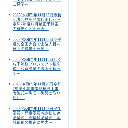
ご見学～
2025(令和7)年11月25日市長
記者会見を開催しました～
令和7年度12月補正予算案
の概要などを発表～
2025(令和7)年11月25日空手
道の全国大会で上位入賞～
日々の成果を発揮～
2025(令和7)年11月18日わく
ら千年桜プロジェクト植樹
式～和倉温泉の復興を祈っ
て～
2025(令和7)年11月20日令和
7年度七尾市優良建設工事
表彰式～復旧・復興に取り
組む～
2025(令和7)年11月28日民生
委員・児童委員感謝状伝達
贈呈式、委嘱状贈呈式～地
域福祉の推進に尽力～