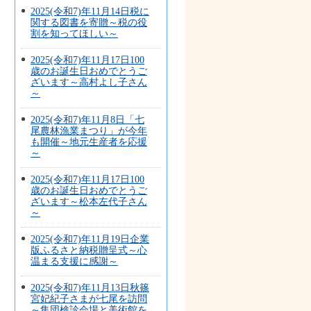
2025(令和7)年11月14日税に
関する図書を寄贈～税の役
割を知ってほしい～
2025(令和7)年11月17日100
歳のお誕生日おめでとうご
ざいます～高村よし子さん
～
2025(令和7)年11月8日「七
尾農林漁業まつり」が今年
も開催～地元生産者を応援
～
2025(令和7)年11月17日100
歳のお誕生日おめでとうご
ざいます～松本左代子さん
～
2025(令和7)年11月19日企業
版ふるさと納税贈呈式～心
温まる支援に感謝～
2025(令和7)年11月13日秋篠
宮妃紀子さまが七尾を訪問
～集団検診会場と美術館を