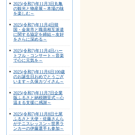
2025(令和7)年11月3日丸亀
の観光と物産展～本場の味
を楽しむ～
2025(令和7)年11月4日韓
国・金泉市と職員相互派遣
に関する協定を締結～友好
をさらに深める～
2025(令和7)年11月4日ハー
トフル・コンサート～音楽
で心に元気を～
2025(令和7)年11月6日100歳
のお誕生日おめでとうござ
います～久保カヅイさん～
2025(令和7)年11月7日企業
版ふるさと納税贈呈式～心
温まる支援に感謝～
2025(令和7)年11月8日七尾
ふるさと大使・佐藤さんら
がテニスレッスン～世界ラ
ンカーの伊藤選手も参加～