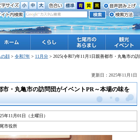
ーム
くらし
七尾市のあらまし
観光 イベント
ちの顔
>
令和7年
>
11月分
> 2025(令和7)年11月1日親善都市・丸亀
更新日：2025年11月1日
日親善都市・丸亀市の訪問団がイベントPR～本場の味を
025年11月01日（土曜日）
尾市役所