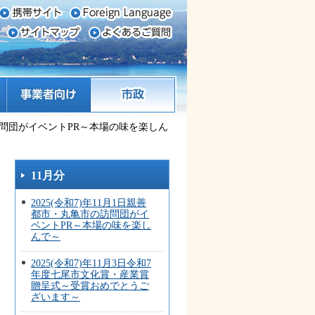
事業者向け
市政
市の訪問団がイベントPR～本場の味を楽しん
11月分
2025(令和7)年11月1日親善
都市・丸亀市の訪問団がイ
ベントPR～本場の味を楽し
んで～
2025(令和7)年11月3日令和7
年度七尾市文化賞・産業賞
贈呈式～受賞おめでとうご
ざいます～