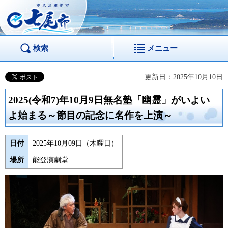
市民活躍都市 七尾
市
検索
メニュー
更新日：2025年10月10日
2025(令和7)年10月9日無名塾「幽霊」がいよい
よ始まる～節目の記念に名作を上演～
日付
2025年10月09日（木曜日）
場所
能登演劇堂