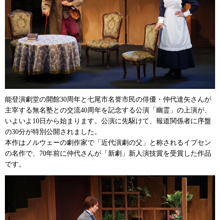
能登演劇堂の開館30周年と七尾市名誉市民の俳優・仲代達矢さんが
主宰する無名塾との交流40周年を記念する公演「幽霊」の上演が、
いよいよ10日から始まります。公演に先駆けて、報道関係者に序盤
の30分が特別公開されました。
本作はノルウェーの劇作家で「近代演劇の父」と称されるイプセン
の名作で、70年前に仲代さんが「新劇」新人演技賞を受賞した作品
です。