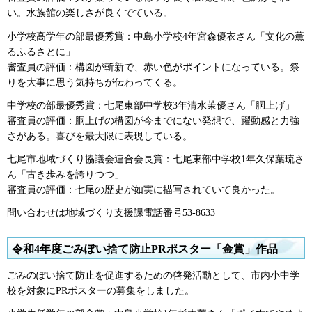
い。水族館の楽しさが良くでている。
小学校高学年の部最優秀賞：中島小学校4年宮森優衣さん「文化の薫
るふるさとに」
審査員の評価：構図が斬新で、赤い色がポイントになっている。祭
りを大事に思う気持ちが伝わってくる。
中学校の部最優秀賞：七尾東部中学校3年清水茉優さん「胴上げ」
審査員の評価：胴上げの構図が今までにない発想で、躍動感と力強
さがある。喜びを最大限に表現している。
七尾市地域づくり協議会連合会長賞：七尾東部中学校1年久保葉琉さ
ん「古き歩みを誇りつつ」
審査員の評価：七尾の歴史が如実に描写されていて良かった。
問い合わせは地域づくり支援課電話番号53-8633
令和4年度ごみぽい捨て防止PRポスター「金賞」作品
ごみのぽい捨て防止を促進するための啓発活動として、市内小中学
校を対象にPRポスターの募集をしました。