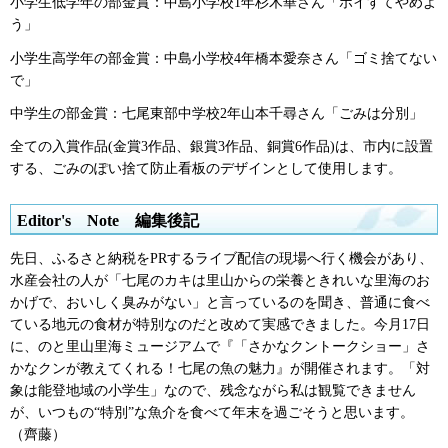
小学生低学年の部金賞：中島小学校1年杉木華さん「ポイすてやめよ
う」
小学生高学年の部金賞：中島小学校4年橋本愛奈さん「ゴミ捨てない
で」
中学生の部金賞：七尾東部中学校2年山本千尋さん「ごみは分別」
全ての入賞作品(金賞3作品、銀賞3作品、銅賞6作品)は、市内に設置
する、ごみのぽい捨て防止看板のデザインとして使用します。
Editor's
N
ote
編
集後記
先日、ふるさと納税をPRするライブ配信の現場へ行く機会があり、
水産会社の人が「七尾のカキは里山からの栄養ときれいな里海のお
かげで、おいしく臭みがない」と言っているのを聞き、普通に食べ
ている地元の食材が特別なのだと改めて実感できました。今月17日
に、のと里山里海ミュージアムで『「さかなクントークショー」さ
かなクンが教えてくれる！七尾の魚の魅力』が開催されます。「対
象は能登地域の小学生」なので、残念ながら私は観覧できません
が、いつもの“特別”な魚介を食べて年末を過ごそうと思います。
（齊藤）