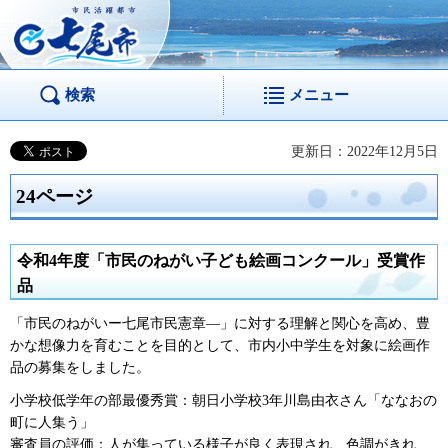
市民活躍都市 七尾
市
検索
メニュー
更新日：2022年12月5日
24ページ
令和4年度「市民のねがい子ども絵画コンクール」受賞作
品
「市民のねがいー七尾市民憲章―」に対する理解と関心を高め、豊
かな想像力を育むことを目的として、市内小中学生を対象に絵画作
品の募集をしました。
小学校低学年の部最優秀賞：朝日小学校3年川島由衣さん「ななおの
町に人集う」
審査員の評価：人が集っている様子が良く表現され、色調がきれ