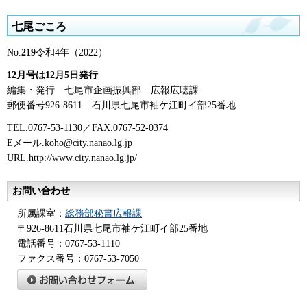
七尾ごころ
No.
219
令和4年（2022）
12月号は12月5日発行
編集・発行
七
尾市企画振興部
広
報広聴課
郵便番号926-8611
石
川県七尾市袖ケ江町イ部25番地
TEL.0767-53-1130／FAX.0767-52-0374
Eメール.koho@city.nanao.lg.jp
URL.http://www.city.nanao.lg.jp/
お問い合わせ
所属課室：
総務部秘書広報課
〒926-8611石川県七尾市袖ケ江町イ部25番地
電話番号：0767-53-1110
ファクス番号：0767-53-7050