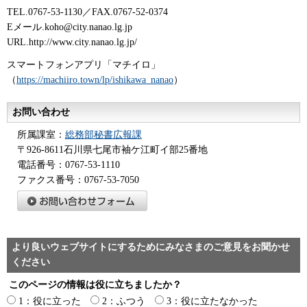
TEL.0767-53-1130／FAX.0767-52-0374
Eメール.koho@city.nanao.lg.jp
URL.http://www.city.nanao.lg.jp/
スマートフォンアプリ「マチイロ」
（
https://machiiro.town/lp/ishikawa_nanao
）
お問い合わせ
所属課室：
総務部秘書広報課
〒926-8611石川県七尾市袖ケ江町イ部25番地
電話番号：0767-53-1110
ファクス番号：0767-53-7050
より良いウェブサイトにするためにみなさまのご意見をお聞かせ
ください
このページの情報は役に立ちましたか？
1：役に立った
2：ふつう
3：役に立たなかった