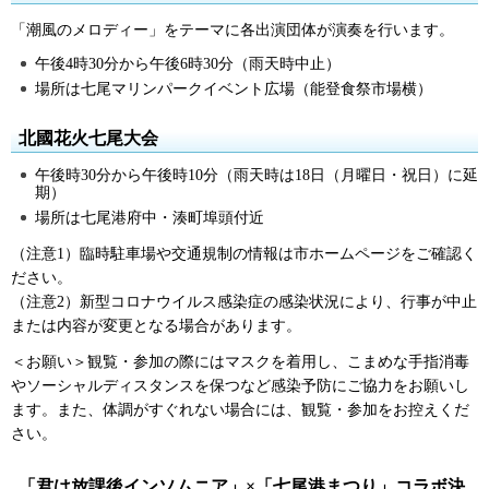
「潮風のメロディー」をテーマに各出演団体が演奏を行います。
午後4時30分から午後6時30分（雨天時中止）
場所は七尾マリンパークイベント広場（能登食祭市場横）
北國花火七尾大会
午後時30分から午後時10分（雨天時は18日（月曜日・祝日）に延
期）
場所は七尾港府中・湊町埠頭付近
（注意1）臨時駐車場や交通規制の情報は市ホームページをご確認く
ださい。
（注意2）新型コロナウイルス感染症の感染状況により、行事が中止
または内容が変更となる場合があります。
＜お願い＞観覧・参加の際にはマスクを着用し、こまめな手指消毒
やソーシャルディスタンスを保つなど感染予防にご協力をお願いし
ます。また、体調がすぐれない場合には、観覧・参加をお控えくだ
さい。
「君は放課後インソムニア」×「七尾港まつり」コラボ決