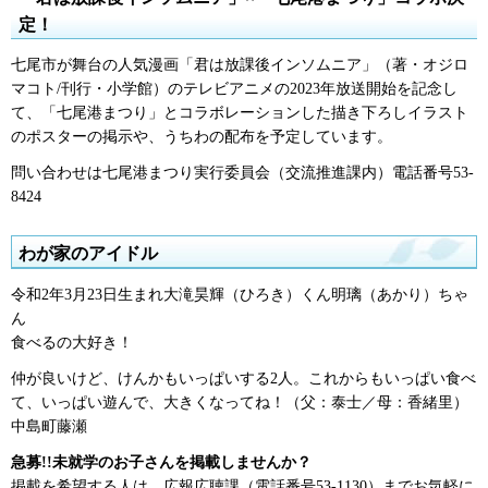
定！
七尾市が舞台の人気漫画「君は放課後インソムニア」（著・オジロ
マコト/刊行・小学館）のテレビアニメの2023年放送開始を記念し
て、「七尾港まつり」とコラボレーションした描き下ろしイラスト
のポスターの掲示や、うちわの配布を予定しています。
問い合わせは七尾港まつり実行委員会（交流推進課内）電話番号53-
8424
わが家のアイドル
令和2年3月23日生まれ大滝昊輝（ひろき）くん明璃（あかり）ちゃ
ん
食べるの大好き！
仲が良いけど、けんかもいっぱいする2人。これからもいっぱい食べ
て、いっぱい遊んで、大きくなってね！（父：泰士／母：香緒里）
中島町藤瀬
急募!!未就学のお子さんを掲載しませんか？
掲載を希望する人は、広報広聴課（電話番号53-1130）までお気軽に