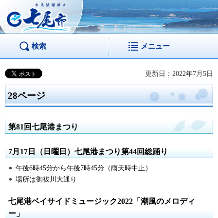
市民活躍都市 七尾
市
検索
メニュー
更新日：2022年7月5日
28ページ
第81回七尾港まつり
7月17日（日曜日）七尾港まつり第44回総踊り
午後6時45分から午後7時45分（雨天時中止）
場所は御祓川大通り
七尾港ベイサイドミュージック2022「潮風のメロディ
ー」