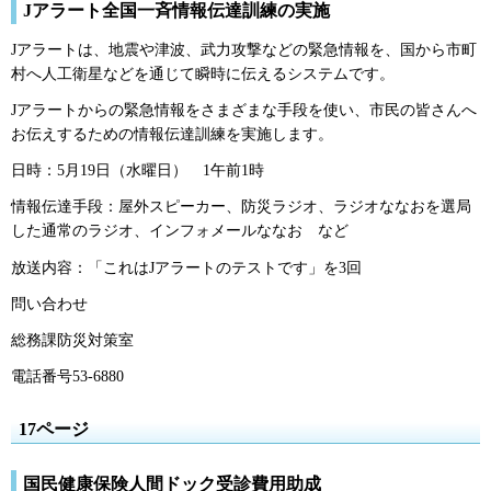
Jアラート全国一斉情報伝達訓練の実施
Jアラートは、地震や津波、武力攻撃などの緊急情報を、国から市町
村へ人工衛星などを通じて瞬時に伝えるシステムです。
Jアラートからの緊急情報をさまざまな手段を使い、市民の皆さんへ
お伝えするための情報伝達訓練を実施します。
日時：5月19日（水曜日）
1
午前1時
情報伝達手段：屋外スピーカー、防災ラジオ、ラジオななおを選局
した通常のラジオ、インフォメールななお
な
ど
放送内容：「これはJアラートのテストです」を3回
問い合わせ
総務課防災対策室
電話番号53-6880
17ページ
国民健康保険人間ドック受診費用助成