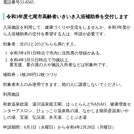
電話番号53-8565
令和3年度七尾市高齢者いきいき入浴補助券を交付します
入浴施設を利用して、健康づくりや交流をしませんか。令和3年度か
ら入浴補助券の交付を希望する人は、申請が必要です。
対象者：次の1と2のどちらも満たす人。
令和3年4月1日時点で市内に住民票の登録がある。
令和4年3月31日時点で70歳以上。
要支援、要介護の人や施設入所者などは対象外です。
補助券：1枚200円12枚つづり
対象者本人のみ使用できます。他の人に譲渡しないでください。
利用施設
和倉温泉総湯、湯川温泉龍王閣、ほっとらんどNANAO、健康増進セ
ンターアスロン、ひょっこり温泉島の湯、なかじま猿田彦温泉いや
しの湯、宝湯、弘法湯、弁天湯、ことぶき湯
申請期間：6月1日（火曜日）から令和4年2月28日（月曜日）