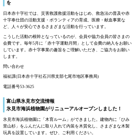
を
日本赤十字社では、災害救護救援活動をはじめ、救急法の普及や赤
十字奉仕団の活動支援・ボランティアの育成、医療・献血事業な
ど、人々が安心できるさまざまな活動を行っています。
こうした活動の根幹となっているのが、会員や協力会員の皆さまの
会費です。毎年5月に「赤十字運動月間」として会費の納入をお願い
しています。赤十字事業の趣旨をご理解いただき、ご協力をお願い
します。
問い合わせ
福祉課(日本赤十字社石川県支部七尾市地区事務局)
電話番号53-3625
富山県氷見市交流情報
氷見市海浜植物園がリニューアルオープンしました！
氷見市海浜植物園に「木育ルーム」ができました。建物内に「ひみ
里山杉」をふんだんに取り入れて内装を木質化し、さまざまな木製
玩具を設置しています。ぜひ、ご利用ください。