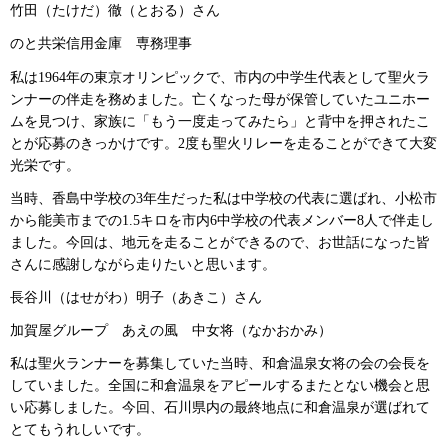
竹田（たけだ）徹（とおる）さん
のと共栄信用金庫
専
務理事
私は1964年の東京オリンピックで、市内の中学生代表として聖火ラ
ンナーの伴走を務めました。亡くなった母が保管していたユニホー
ムを見つけ、家族に「もう一度走ってみたら」と背中を押されたこ
とが応募のきっかけです。2度も聖火リレーを走ることができて大変
光栄です。
当時、香島中学校の3年生だった私は中学校の代表に選ばれ、小松市
から能美市までの1.5キロを市内6中学校の代表メンバー8人で伴走し
ました。今回は、地元を走ることができるので、お世話になった皆
さんに感謝しながら走りたいと思います。
長谷川（はせがわ）明子（あきこ）さん
加賀屋グループ
あ
えの風
中
女将（なかおかみ）
私は聖火ランナーを募集していた当時、和倉温泉女将の会の会長を
していました。全国に和倉温泉をアピールするまたとない機会と思
い応募しました。今回、石川県内の最終地点に和倉温泉が選ばれて
とてもうれしいです。