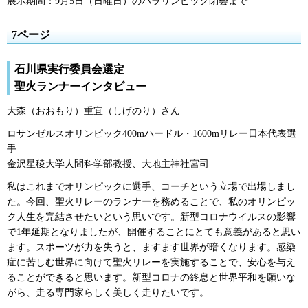
展示期間：9月5日（日曜日）のパラリンピック閉会まで
7ページ
石川県実行委員会選定
聖火ランナーインタビュー
大森（おおもり）重宜（しげのり）さん
ロサンゼルスオリンピック400mハードル・1600mリレー日本代表選
手
金沢星稜大学人間科学部教授、大地主神社宮司
私はこれまでオリンピックに選手、コーチという立場で出場しまし
た。今回、聖火リレーのランナーを務めることで、私のオリンピッ
ク人生を完結させたいという思いです。新型コロナウイルスの影響
で1年延期となりましたが、開催することにとても意義があると思い
ます。スポーツが力を失うと、ますます世界が暗くなります。感染
症に苦しむ世界に向けて聖火リレーを実施することで、安心を与え
ることができると思います。新型コロナの終息と世界平和を願いな
がら、走る専門家らしく美しく走りたいです。