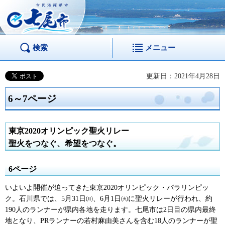
市民活躍都市 七尾
市
検索
メニュー
更新日：2021年4月28日
6～7ページ
東京2020オリンピック聖火リレー
聖火をつなぐ、希望をつなぐ。
6ページ
いよいよ開催が迫ってきた東京2020オリンピック・パラリンピッ
ク。石川県では、5月31日㈪、6月1日㈫に聖火リレーが行われ、約
190人のランナーが県内各地を走ります。七尾市は2日目の県内最終
地となり、PRランナーの若村麻由美さんを含む18人のランナーが聖