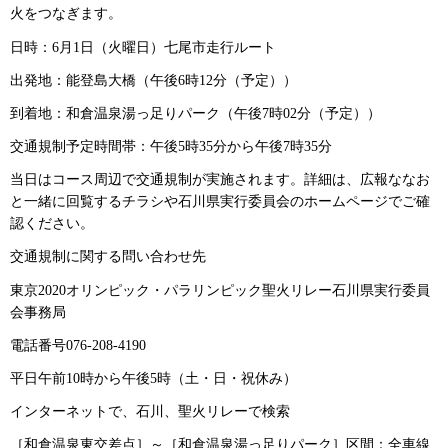
火をつなぎます。
日時：6月1日（火曜日）七尾市走行ルート
出発地：能登島大橋（午後6時12分（予定））
到着地：和倉温泉湯っ足りパーク（午後7時02分（予定））
交通規制予定時間帯：午後5時35分から午後7時35分
当日はコース周辺で交通規制が実施されます。詳細は、広報ななお
と一緒に回覧するチラシや石川県実行委員会のホームページでご確
認ください。
交通規制に関する問い合わせ先
東京2020オリンピック・パラリンピック聖火リレー石川県実行委員
会事務局
電話番号076-208-4190
平日午前10時から午後5時（土・日・祝休み）
インターネットで、石川、聖火リレーで検索
［和倉温泉東交差点］～［和倉温泉湯っ足りパーク］区間：全車線