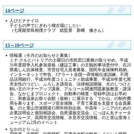
14ページ
人びとナナイロ
子どもの声でにぎわう稽古場にしたい
（七尾能登島相撲クラブ 総監督 新﨑 修さん）
15～19ページ
情報通（今月のお知らせと募集）
ミナ.クルとパトリアの土曜日の市民窓口業務の取りやめ、平成
31年度競争入札参加資格（建設工事）の主観的事項受付中、石川
県風しん抗体検査、市営住宅入居者募集、国民年金保険料前納、
インターネットで申告、Jアラート全国一斉情報伝達訓練、不用
品活用銀行、平成30年度コミュニティ助成事業、平成30年度七尾
市女性のつどい、ふろしき講習会、法律相談開催、犬のしつけと
飼い主のマナーアップ講座、アルコール関連問題家族教室・講演
会、なかじまプロジェクト、自動車の検査・登録申請はお早め
に、和倉温泉お祭り会館（仮称）に展示する「でか山」の制作費
用を募ります、スポーツ安全保険、子育て家庭を支援する会員募
集、のと里山空港開港15周年特別企画、中高年・シニアのための
企業説明会と個別相談会、自死遺族交流会、にっぽん丸チャータ
ークルーズ、高岡市交流情報、氷見市交流情報、のと里山里海ミ
ュージアム2月のイベント
なかのとりっぷ