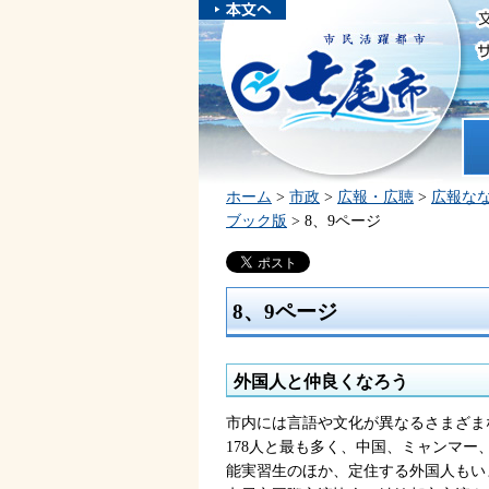
本文へスキ
ップしま
市民活躍都市 七尾市
す。
ホ
ホーム
>
市政
>
広報・広聴
>
広報な
ブック版
> 8、9ページ
8、9ページ
外国人と仲良くなろう
市内には言語や文化が異なるさまざま
178人と最も多く、中国、ミャンマ
能実習生のほか、定住する外国人もい