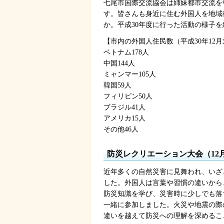
七尾市国際交流協会は姉妹都市交流を
す。皆さんも身近に住む外国人を地域
か。平成30年度に行った活動の様子
【市内の外国人住民数（平成30年12
ベトナム178人
中国144人
ミャンマー105人
韓国59人
フィリピン50人
ブラジル41人
アメリカ15人
その他46人
防災レクリエーション大会（12
近年多くの自然災害に見舞われ、いざ
した。外国人は言葉や習慣の違いから
防災知識を学び、災害時に少しでも落
一緒に参加しました。火災や地震の際
違いを越えて防災への理解を深めるこ