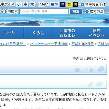
ーム
くらし
七尾市のあらまし
観光 イベント
なお（8月号発行）
>
バックナンバー平成31年
>
平成31年2月号
>
広報な
更新日：2019年2月5日
な国籍の外国人市民が暮らしています。出身地別に見るとベトナムが
ー、韓国などが続きます。近年は日本の技術取得のために滞在している技
ます。