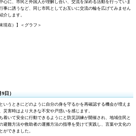
中心に、市民と外国人が理解し合い、交流を深める活動を行っていま
行事に誘うなど、同じ市民としてお互いに交流の輪を広げてみません
を紹介します。
月末現在）】＜グラフ＞
月9日）
というときにどのように自分の身を守るかを再確認する機会が増えま
、災害時はより大きな不安や戸惑いを感じます。
ち着いて安全に行動できるようにと防災訓練が開催され、地域住民と
の避難方法や救助者の運搬方法の指導を受けて実践し、言葉や文化の
とができました。