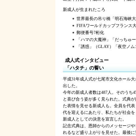
新成人が生まれたころ
世界最長の吊り橋「明石海峡大
FIFAワールドカップフランス
郵便番号7桁化
「ハマの大魔神」「だっちゅー
「誘惑」（GLAY）「夜空ノム
成人式インタビュー
「ハタチ」の誓い
平成31年成人式が七尾市文化ホール
出した。
今年の新成人者数は487人。そのうち
と喜び合う姿が多く見られた。式典が
た表情を見せる新成人も。全員を代表
代を迎えるにあたり、私たちが社会を
新成人としての決意を宣言した。
記念式典は、恩師からのメッセージや
れるなど盛り上がりを見せた。最後に