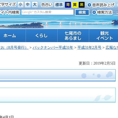
ーム
くらし
七尾市のあらまし
観光 イベント
なお（8月号発行）
>
バックナンバー平成31年
>
平成31年2月号
>
広報な
更新日：2019年2月5日
年4月1日