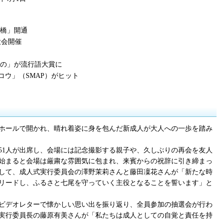
橋」開通
大会開催
の」が流行語大賞に
コウ」（SMAP）がヒット
大ホールで開かれ、晴れ着姿に身を包んだ新成人が大人への一歩を踏み
451人が出席し、会場には記念撮影する親子や、久しぶりの再会を友人
始まると会場は厳粛な雰囲気に包まれ、来賓からの祝辞に引き締まっ
して、成人式実行委員会の澤野茉莉さんと藤田凜花さんが「新たな時
リードし、ふるさと七尾を守っていく主役となることを誓います」と
ビデオレターで懐かしい思い出を振り返り、全員参加の抽選会が行わ
実行委員長の藤原有美さんが「私たちは成人としての自覚と責任を持