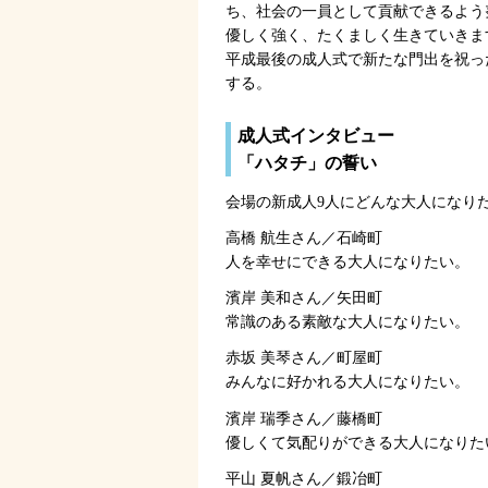
ち、社会の一員として貢献できるよう
優しく強く、たくましく生きていきま
平成最後の成人式で新たな門出を祝っ
する。
成人式インタビュー
「ハタチ」の誓い
会場の新成人9人にどんな大人になり
高橋 航生さん／石崎町
人を幸せにできる大人になりたい。
濱岸 美和さん／矢田町
常識のある素敵な大人になりたい。
赤坂 美琴さん／町屋町
みんなに好かれる大人になりたい。
濱岸 瑞季さん／藤橋町
優しくて気配りができる大人になりた
平山 夏帆さん／鍛冶町