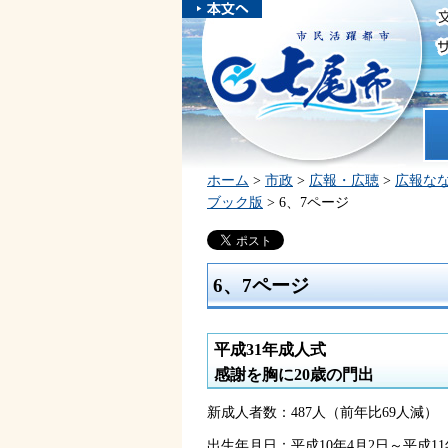
本文へスキ
ップしま
市民活躍都市 七尾市
す。
ホ
ホーム
>
市政
>
広報・広聴
>
広報な
ブック版
> 6、7ページ
6、7ページ
平成31年成人式
感謝を胸に20歳の門出
新成人者数：487人（前年比69人減）
出生年月日：平成10年4月2日～平成11