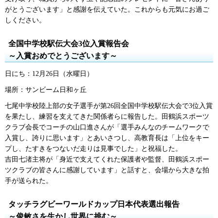
がとうございます」と感謝を伝えていた。これからも元気にお過ご
しください。
全国中学校駅伝大会3位入賞報告会
～入賞おめでとうございます～
日にち：12月26日（水曜日）
場所：サンビーム日和ヶ丘
七尾中学校陸上部の女子選手が第26回全国中学校駅伝大会で3位入賞
を果たし、練習を支えてきた関係者らに報告した。田鶴浜スポーツ
クラブ会長でコーチの山口進さんが「選手みんなのチームワークで
入賞し、誇りに思います」とあいさつし、高教育長は「上位をキー
プし、たすきをつないだ走りは見事でした」と祝福した。
吉田七渚主将が「身近で支えてくれた保護者や監督、田鶴浜スポー
ツクラブの皆さんに感謝しています」と話すと、会場から大きな拍
手が送られた。
タッチラグビーワールドカップ日本代表選出報告
～俊敏さを生かし世界に挑む～