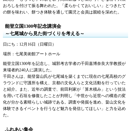
おろしを付けて振る舞われた。「柔らかくておいしい」とつきたて
の餅を味わい、餅つき体験を通して園児と会員は親睦を深めた。
能登立国1300年記念講演会
～七尾城から見た街づくりを考える～
日にち：12月16日（日曜日）
場所：七尾美術館アートホール
能登立国1300年を記念し、城郭考古学者の千田嘉博奈良大学教授が
来場者約240人に講演した。
千田さんは、能登畠山氏が七尾城を築くまでに現在の七尾高校のグ
ラウンドに守護所を構え、京都の文化人らと文化活動を行っていた
と紹介。また、近年の調査で、前田利家が「算木積み」という技法
を用いて石垣を修復したことが判明し「中世から近世への構造の変
化が分かる素晴らしい城跡である。調査や発掘を進め、畠山文化を
体験できるイベントを行うなど魅力を発信してほしい」と力を込め
た。
ふれあい集会