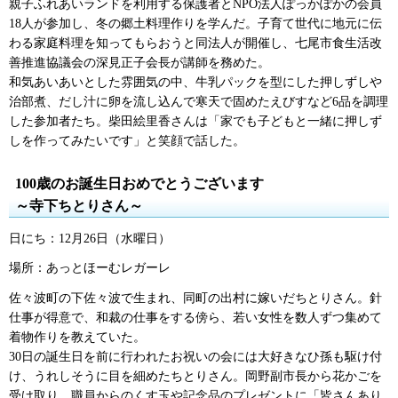
親子ふれあいランドを利用する保護者とNPO法人ぽっかぽかの会員
18人が参加し、冬の郷土料理作りを学んだ。子育て世代に地元に伝
わる家庭料理を知ってもらおうと同法人が開催し、七尾市食生活改
善推進協議会の深見正子会長が講師を務めた。
和気あいあいとした雰囲気の中、牛乳パックを型にした押しずしや
治部煮、だし汁に卵を流し込んで寒天で固めたえびすなど6品を調理
した参加者たち。柴田絵里香さんは「家でも子どもと一緒に押しず
しを作ってみたいです」と笑顔で話した。
100歳のお誕生日おめでとうございます
～寺下ちとりさん～
日にち：12月26日（水曜日）
場所：あっとほーむレガーレ
佐々波町の下佐々波で生まれ、同町の出村に嫁いだちとりさん。針
仕事が得意で、和裁の仕事をする傍ら、若い女性を数人ずつ集めて
着物作りを教えていた。
30日の誕生日を前に行われたお祝いの会には大好きなひ孫も駆け付
け、うれしそうに目を細めたちとりさん。岡野副市長から花かごを
受け取り、職員からのくす玉や記念品のプレゼントに「皆さんあり