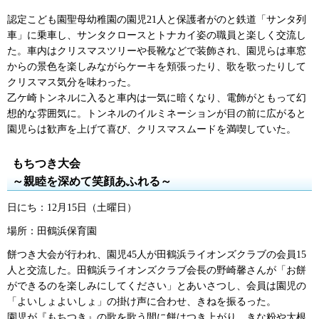
認定こども園聖母幼稚園の園児21人と保護者がのと鉄道「サンタ列
車」に乗車し、サンタクロースとトナカイ姿の職員と楽しく交流し
た。車内はクリスマスツリーや長靴などで装飾され、園児らは車窓
からの景色を楽しみながらケーキを頬張ったり、歌を歌ったりして
クリスマス気分を味わった。
乙ケ崎トンネルに入ると車内は一気に暗くなり、電飾がともって幻
想的な雰囲気に。トンネルのイルミネーションが目の前に広がると
園児らは歓声を上げて喜び、クリスマスムードを満喫していた。
もちつき大会
～親睦を深めて笑顔あふれる～
日にち：12月15日（土曜日）
場所：田鶴浜保育園
餅つき大会が行われ、園児45人が田鶴浜ライオンズクラブの会員15
人と交流した。田鶴浜ライオンズクラブ会長の野崎馨さんが「お餅
ができるのを楽しみにしてください」とあいさつし、会員は園児の
「よいしょよいしょ」の掛け声に合わせ、きねを振るった。
園児が『もちつき』の歌を歌う間に餅はつき上がり、きな粉や大根