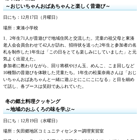
～おじいちゃんおばあちゃんと楽しく昔遊び～
日にち：12月17日（月曜日）
場所：東湊小学校
1、2年生71人が昔遊びで地域住民と交流した。児童の祖父母と東湊
老人会会員合わせて42人が訪れ、招待状を送った2年生と参加者の名
札を制作した1年生は「この日をとても楽しみにしていました」と元
気よく出迎えた。
参加者に教わりながら、回り将棋やけん玉、めんこ、こま回しなど
10種類の昔遊びを体験した児童たち。1年生の松葉奈南さんは「おじ
いちゃんおばあちゃんと一緒に遊ぶとにこにこになる」と目を細め
て話し、各ブースは笑顔であふれていた。
冬の郷土料理クッキング
～地域のおふくろの味を学ぶ～
日にち：12月19日（水曜日）
場所：矢田郷地区コミュニティセンター調理実習室