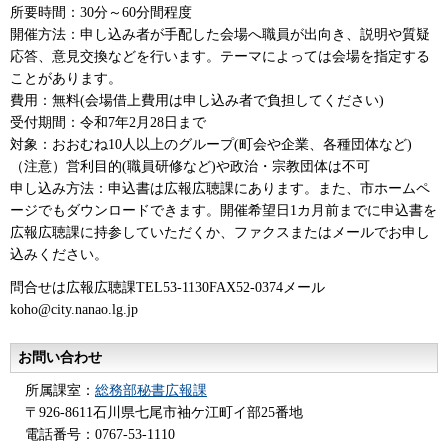
所要時間：30分～60分間程度
開催方法：申し込み者が手配した会場へ職員が出向き、説明や質疑
応答、意見交換などを行います。テーマによっては会場を指定する
ことがあります。
費用：無料(会場借上費用は申し込み者で負担してください)
受付期間：令和7年2月28日まで
対象：おおむね10人以上のグループ(町会や企業、各種団体など)
（注意）営利目的(職員研修など)や政治・宗教団体は不可
申し込み方法：申込書は広報広聴課にあります。また、市ホームペ
ージでもダウンロードできます。開催希望日1カ月前までに申込書を
広報広聴課に持参していただくか、ファクスまたはメールでお申し
込みください。
問合せは広報広聴課TEL53-1130FAX52-0374メール
koho@city.nanao.lg.jp
お問い合わせ
所属課室：
総務部秘書広報課
〒926-8611石川県七尾市袖ケ江町イ部25番地
電話番号：0767-53-1110