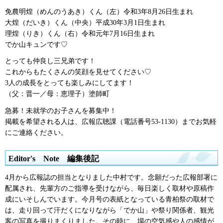
免農明煌（めんのうあき）くん（左）令和3年8月26日生まれ
大煌（だいき）くん（中央）平成30年3月1日生まれ
理煌（りき）くん（右）令和元年7月16日生まれ
でか山キュンです♡
とっても仲良し三兄弟です！
これからもたくさんの笑顔を見せてください♡
3人の成長をとっても楽しみにしてます！
（父：晋一／母：恵理子）塗師町
急募！未就学のお子さんを募集中！
掲載を希望される人は、広報広聴課（電話番号53-1130）までお気軽
にご連絡ください。
Editor's
N
ote
編
集後記
4月から広報誌の担当となりました中村です。念願だった広報部署に
配属され、先輩方のご指導を受けながら、毎日楽しく取材や原稿作
成にいそしんでいます。今月号の表紙となっている青柏祭の取材で
は、走り回って汗だくになりながら「でか山」や祭り関係者、観光
客の写真を撮りまくりました。その時に、場の空気感や人の感情が