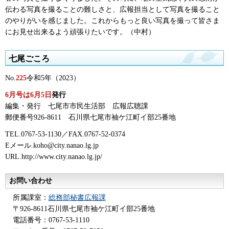
伝わる写真を撮ることの難しさと、広報担当として写真を撮ること
のやりがいを感じました。これからもっと良い写真を撮って皆さま
にお見せ出来るよう頑張りたいです。（中村）
七尾ごころ
No.
225
令和5年（2023）
6月号は6月5日
発行
編集・発行
七
尾市市民生活部
広
報広聴課
郵便番号926-8611
石
川県七尾市袖ケ江町イ部25番地
TEL.0767-53-1130／FAX.0767-52-0374
Eメール.koho@city.nanao.lg.jp
URL.http://www.city.nanao.lg.jp/
お問い合わせ
所属課室：
総務部秘書広報課
〒926-8611石川県七尾市袖ケ江町イ部25番地
電話番号：0767-53-1110