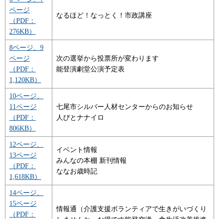
ページ
なるほど！なっとく！市政講座
（PDF：
276KB）
8ページ、9
ページ
次の選挙から投票所が変わります
（PDF：
能登演劇堂公演予定表
1,120KB）
10ページ、
11ページ
七尾市シルバー人材センターからのお知らせ
（PDF：
人びとナナイロ
806KB）
12ページ、
イベント情報
13ページ
みんなの本棚 新刊情報
（PDF：
ななお歳時記
1,618KB）
14ページ、
15ページ
情報通（介護支援ボランティアで生きがいづくり
（PDF：