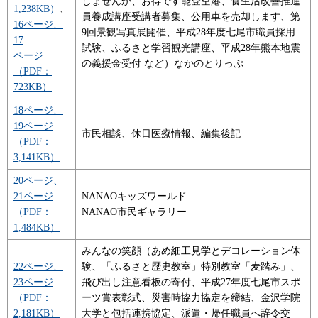
しませんか、お得です能登空港、食生活改善推進
1,238KB）
、
員養成講座受講者募集、公用車を売却します、第
16ページ、
9回景観写真展開催、平成28年度七尾市職員採用
17
試験、ふるさと学習観光講座、平成28年熊本地震
ページ
の義援金受付 など）なかのとりっぷ
（PDF：
723KB）
18ページ、
19ページ
市民相談、休日医療情報、編集後記
（PDF：
3,141KB）
20ページ、
21ページ
NANAOキッズワールド
（PDF：
NANAO市民ギャラリー
1,484KB）
みんなの笑顔（あめ細工見学とデコレーション体
22ページ、
験、「ふるさと歴史教室」特別教室「麦踏み」、
23ページ
飛び出し注意看板の寄付、平成27年度七尾市スポ
（PDF：
ーツ賞表彰式、災害時協力協定を締結、金沢学院
2,181KB）
大学と包括連携協定、派遣・帰任職員へ辞令交