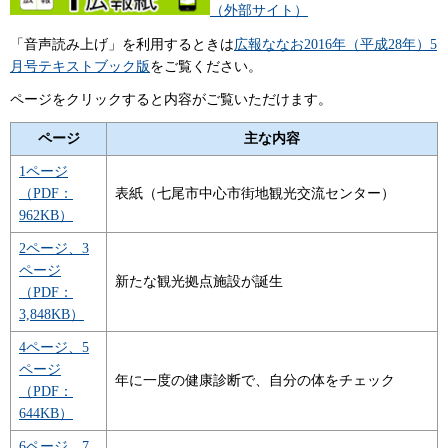
（外部サイト）
「音声読み上げ」を利用するときは
広報ななお2016年（平成28年）5
月号テキストブック版
をご覧ください。
ページをクリックすると内容がご覧いただけます。
ページ
主な内容
1ページ
（PDF：
表紙（七尾市中心市街地観光交流センター）
962KB）
2ページ、3
ページ
新たな観光拠点施設が誕生
（PDF：
3,848KB）
4ページ、5
ページ
年に一度の健康診断で、自分の体をチェック
（PDF：
644KB）
6ページ、7