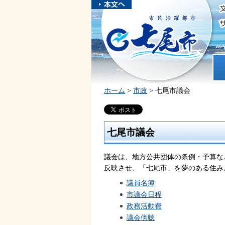
本文へスキ
ップしま
市民活躍都市 七尾市
す。
ホ
ホーム
>
市政
> 七尾市議会
七尾市議会
議会は、地方公共団体の条例・予算な
反映させ、「七尾市」を夢のある住み
議員名簿
市議会日程
政務活動費
議会傍聴