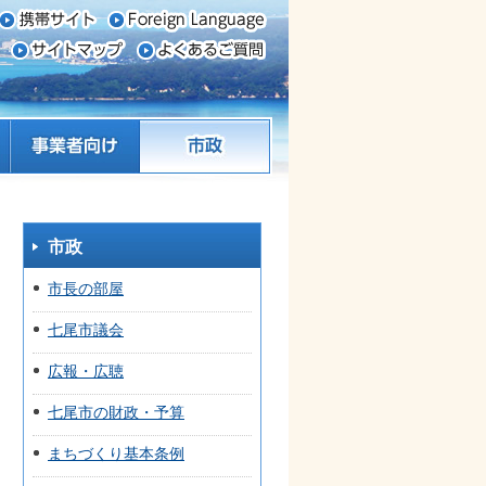
事業者向け
市政
市政
市長の部屋
七尾市議会
広報・広聴
七尾市の財政・予算
まちづくり基本条例