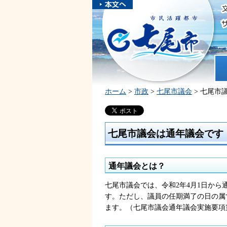
本文へスキ
ップしま
市民活躍都市 七尾市
す。
ホ
ホーム
>
市政
>
七尾市議会
> 七尾市
七尾市議会は通年議会です
通年議会とは？
七尾市議会では、令和2年4月1日から
す。ただし、議員の任期満了の日の属す
ます。（七尾市議会通年議会実施要項