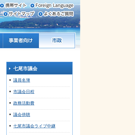
事業者向け
市政
七尾市議会
議員名簿
市議会日程
政務活動費
議会傍聴
七尾市議会ライブ中継