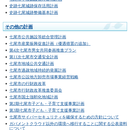
史跡七尾城跡保存活用計画
史跡七尾城跡整備基本計画
その他の計画
七尾市公共施設等総合管理計画
七尾市産業振興促進計画（優遇措置の追加）
第4次七尾市男女共同参画推進プラン
第11次七尾市交通安全計画
七尾市地域公共交通計画
七尾市過疎地域持続的発展計画
七尾市公設地方卸売市場事業経営戦略
七尾市の行財政改革
七尾市行財政改革推進委員会
七尾市国土強靭化地域計画
第2期七尾市子ども・子育て支援事業計画
第3期七尾市子ども・子育て支援事業計画
七尾市サイバーセキュリティを確保するための方針について
ガバメントクラウド以外の環境へ移行することに関する公表資料
について