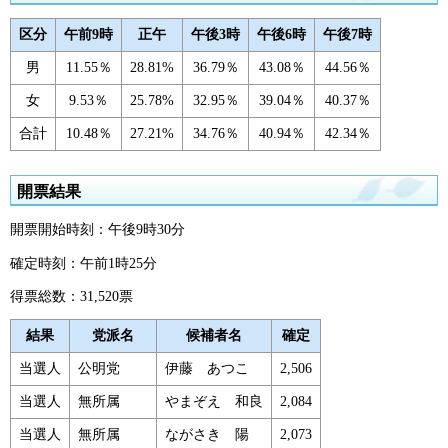
区分
午前9時
正午
午後3時
午後6時
午後7時
男
11.55％
28.81%
36.79％
43.08％
44.56％
女
9.53％
25.78%
32.95％
39.04％
40.37％
合計
10.48％
27.21%
34.76％
40.94％
42.34％
開票結果
開票開始時刻：午後9時30分
確定時刻：午前1時25分
得票総数：31,520票
結果
党派名
候補者名
確定
当選人
公明党
伊藤 あつこ
2,506
当選人
無所属
やまぞえ 和良
2,084
当選人
無所属
ながさき 陽
2,073