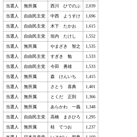
当選人
無所属
西川 ひでのぶ
2,039
当選人
自由民主党
中西 ようすけ
1,696
当選人
自由民主党
木下 たかお
1,615
当選人
自由民主党
垣内 たけし
1,552
当選人
無所属
やまざき 智之
1,535
当選人
自由民主党
すぎき 勉
1,533
当選人
自由民主党
今田 勇雄
1,533
当選人
無所属
森 けんいち
1,415
当選人
無所属
さとう 喜典
1,401
当選人
無所属
とくだ 正則
1,366
当選人
無所属
あらかわ 一義
1,348
当選人
自由民主党
高橋 まさひろ
1,295
当選人
無所属
桂 てつお
1,237