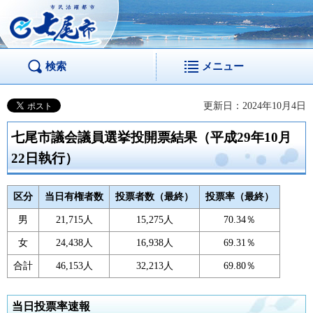
市民活躍都市 七尾
市
検索
メニュー
更新日：2024年10月4日
七尾市議会議員選挙投開票結果（平成29年10月
22日執行）
区分
当日有権者数
投票者数（最終）
投票率（最終）
男
21,715人
15,275人
70.34％
女
24,438人
16,938人
69.31％
合計
46,153人
32,213人
69.80％
当日投票率速報