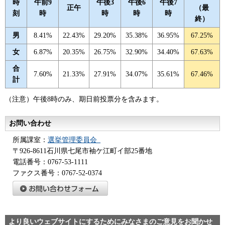
時
午前9
午後3
午後6
午後7
正午
（最
刻
時
時
時
時
終）
男
8.41%
22.43%
29.20%
35.38%
36.95%
67.25%
女
6.87%
20.35%
26.75%
32.90%
34.40%
67.63%
合
7.60%
21.33%
27.91%
34.07%
35.61%
67.46%
計
（注意）午後8時のみ、期日前投票分を含みます。
お問い合わせ
所属課室：
選挙管理委員会_
〒926-8611石川県七尾市袖ケ江町イ部25番地
電話番号：0767-53-1111
ファクス番号：0767-52-0374
より良いウェブサイトにするためにみなさまのご意見をお聞かせ