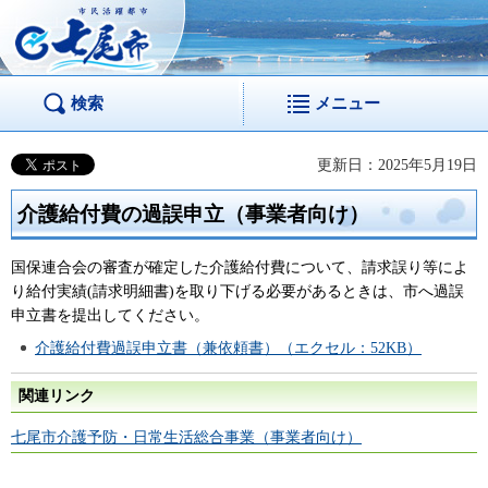
市民活躍都市 七尾
市
検索
メニュー
更新日：2025年5月19日
介護給付費の過誤申立（事業者向け）
国保連合会の審査が確定した介護給付費について、請求誤り等によ
り給付実績(請求明細書)を取り下げる必要があるときは、市へ過誤
申立書を提出してください。
介護給付費過誤申立書（兼依頼書）（エクセル：52KB）
関連リンク
七尾市介護予防・日常生活総合事業（事業者向け）