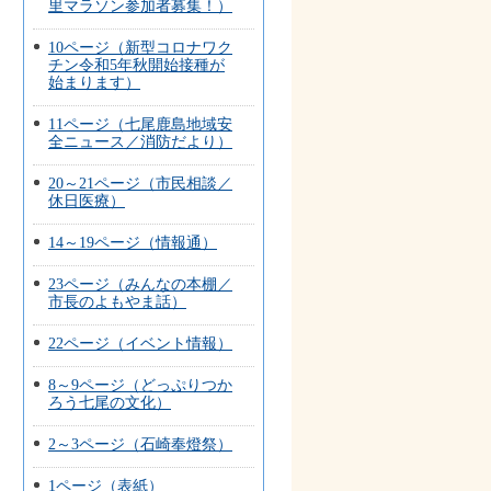
里マラソン参加者募集！）
10ページ（新型コロナワク
チン令和5年秋開始接種が
始まります）
11ページ（七尾鹿島地域安
全ニュース／消防だより）
20～21ページ（市民相談／
休日医療）
14～19ページ（情報通）
23ページ（みんなの本棚／
市長のよもやま話）
22ページ（イベント情報）
8～9ページ（どっぷりつか
ろう七尾の文化）
2～3ページ（石崎奉燈祭）
1ページ（表紙）