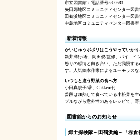
市立図書館：電話番号53-0583
矢田郷地区コミュニティセンター図書室：
田鶴浜地区コミュニティセンター図書室：
中島地区コミュニティセンター図書室：電
新着情報
かいじゅうポポリはこうやっていかり
新井洋行/著、岡田俊/監修、パイ
イ
怒りの感情と向き合い、ただ我慢する
す。人気絵本作家によるユーモラスな
いつもと違う野菜の食べ方
小田真規子/著、Gakken/刊
普段は加熱して食べている小松菜を生
プルながら意外性のあるレシピで、野
図書館からのお知らせ
郷土探検隊～田鶴浜編～「赤倉