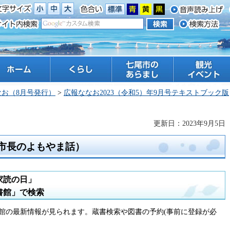
ーム
くらし
七尾市のあらまし
観光 イベント
なお（8月号発行）
>
広報ななお2023（令和5）年9月号テキストブック版
更新日：2023年9月5日
／市長のよもやま話）
家読の日」
書館」で検索
館の最新情報が見られます。蔵書検索や図書の予約(事前に登録が必
。