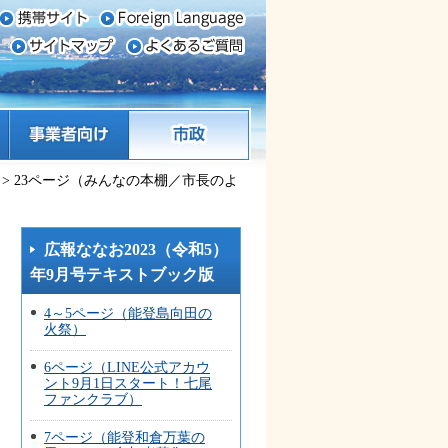
事業者向け
市政
> 23ページ（みんなの本棚／市長のよ
広報ななお2023（令和5）
年9月号テキストブック版
4～5ページ（能登島向田の
火祭）
6ページ（LINE公式アカウ
ント9月1日スタート！七尾
ファンクラブ）
7ページ（能登和倉万葉の