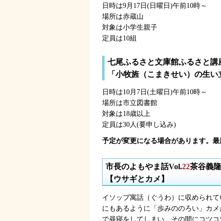
日時は9月17日(日曜日)午前10時～
場所は赤蔵山
対象は小学生親子
定員は10組
七尾ふるさと文庫館ふるさと講
「小牧旌（こまきせい）の生い
日時は10月7日(土曜日)午前10時～
場所は市立図書館
対象は18歳以上
定員は30人(要申し込み)
予定が変更になる場合があります。最
市長のよもやま話Vol.
22
茶谷義
【ウサギとカメ】
イソップ寓話（ぐうわ）に収められて
にもあるように「歩みののろい」カメ
で昼寝をしてしまい、その間にコツコ