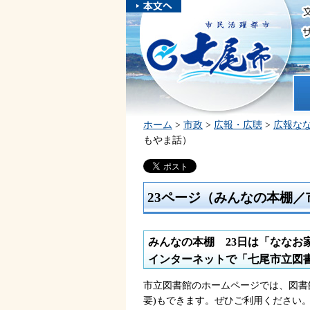
本文へスキ
ップしま
市民活躍都市 七尾市
す。
ホ
ホーム
>
市政
>
広報・広聴
>
広報な
もやま話）
23ページ（みんなの本棚
みんなの本棚
23
日は「ななお
インターネットで「七尾市立図
市立図書館のホームページでは、図書
要)もできます。ぜひご利用ください